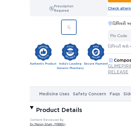
Prescription
Check altern
Required
ડિલિવરી ક્
ડિલિવરી થશે:
Compos
Authentic Product
India's Leading
Secure Payment
GLIMEPIR
Generic Pharmacy
RELEASE
Medicine Uses
Safety Concern
Faqs
Sid
Product Details
Content Reviewed By:
Dr. Manoj Shah
, (MBBS)