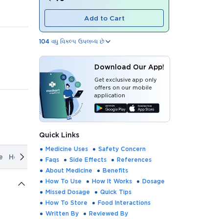
Add to Cart
104
વધુ વિકલ્પ ઉપલબ્ધ છે
Download Our App!
Get exclusive app only
offers on our mobile
application
Quick Links
Medicine Uses
Safety Concern
e
How It Works
Dosage
Missed Dosage
Quick Tips
How T
Faqs
Side Effects
References
About Medicine
Benefits
How To Use
How It Works
Dosage
Missed Dosage
Quick Tips
How To Store
Food Interactions
Written By
Reviewed By