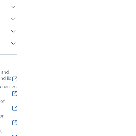
w and
nd lipid
echanism
 of
on,
n,