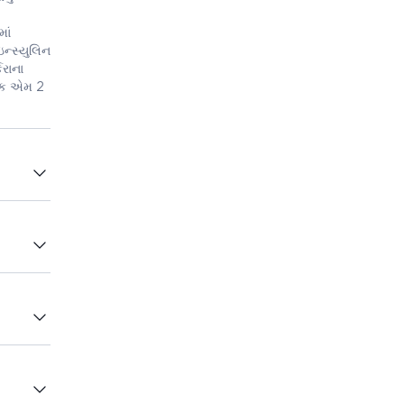
માં
ઇન્સ્યુલિન
કરાના
િચેક એમ 2