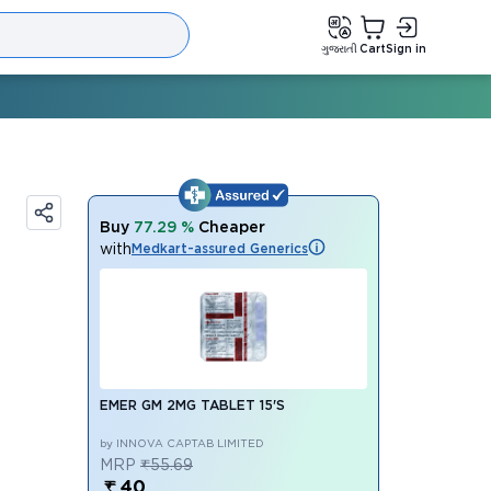
ગુજરાતી
Cart
Sign in
Buy
77.29 %
Cheaper
with
Medkart-assured Generics
EMER GM 2MG TABLET 15'S
by INNOVA CAPTAB LIMITED
MRP
₹55.69
₹ 40