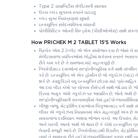
Type 2 ડાયાબિટીસ મેલીટસની સારવાર
ઉચ્ચ બ્લડ સુગરના સ્તરને ઘટાડવું
બ્લડ સુગર નિયંત્રણમાં સુધારો
ઇન્સ્યુલિન સંવેદનશીલતા વધારવી
પોલીસિસ્ટિક ઓવરી સિન્ડ્રોમ (પીસીઓએસ) સાથે સંકળા
How PRICHEK M 2 TABLET 15'S Works
પ્રિચેક એમ 2 ટેબ્લેટ એ એક સંયોજન દવા છે જેમાં બે સક
મેલીટસવાળા વ્યક્તિઓમાં લોહીમાં શર્કરાના સ્તરને અસરકાર
રીતે કામ કરે છે તે સમજવા માટે મહત્વપૂર્ણ છે.
ગ્લિમેપીરાઇડ દવાઓના સલ્ફોનીલ્યુરિયા વર્ગ સાથે સંબંધિત છે.
કરે છે. ઇન્સ્યુલિન એ એક હોર્મોન છે જે ગ્લુકોઝ (ખાંડ) ન
શકે છે. સ્વાદુપિંડને વધુ ઇન્સ્યુલિન છોડવા માટે પ્રોત્સાહ
આ દવા બીટા કોષો પર ચોક્કસ રીસેપ્ટર્સ સાથે જોડાય છે,
ક્રિયા અમુક અંશે ગ્લુકોઝ પર આધારિત છે, જેનો અર્થ છે કે 
સલ્ફોનીલ્યુરિયાની સરખામણીમાં તેમાં હાઈપોગ્લાયસીમિયા
બીજી બાજુ, મેટફોર્મિન દવાઓના બિગુઆનાઇડ વર્ગ સાથે સંબં
લીવર એ ગ્લુકોઝના નિયમનમાં એક મહત્વપૂર્ણ અંગ છે અને
સમયગાળા દરમિયાન અથવા ભોજન વચ્ચે. આ ઉપરાંત, મેટફોર્મ
અને ચરબી. આનો અર્થ એ થાય છે કે કોષો ઇન્સ્યુલિન પ્રત્
લેવાની મંજૂરી આપે છે. ગ્લિમેપીરાઇડથી વિપરીત, મેટફોર્મ
ત્યારે તે સામાન્ય રીતે હાઈપોગ્લાયસીમિયાનું કારણ નથી બ