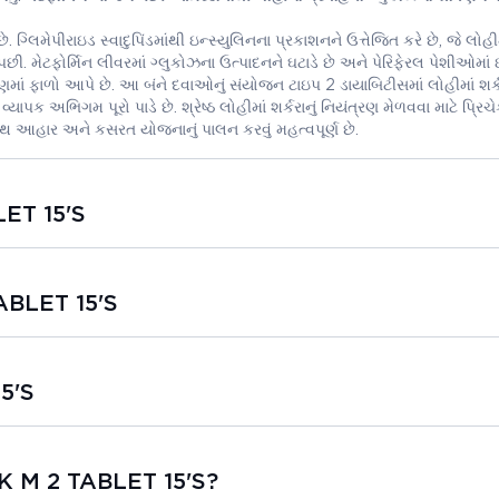
છે. ગ્લિમેપીરાઇડ સ્વાદુપિંડમાંથી ઇન્સ્યુલિનના પ્રકાશનને ઉત્તેજિત કરે છે, જે લોહી
પછી. મેટફોર્મિન લીવરમાં ગ્લુકોઝના ઉત્પાદનને ઘટાડે છે અને પેરિફેરલ પેશીઓમાં 
્રણમાં ફાળો આપે છે. આ બંને દવાઓનું સંયોજન ટાઇપ 2 ડાયાબિટીસમાં લોહીમાં શર્
્યાપક અભિગમ પૂરો પાડે છે. શ્રેષ્ઠ લોહીમાં શર્કરાનું નિયંત્રણ મેળવવા માટે પ્ર
્વસ્થ આહાર અને કસરત યોજનાનું પાલન કરવું મહત્વપૂર્ણ છે.
LET 15'S
ABLET 15'S
5'S
EK M 2 TABLET 15'S?