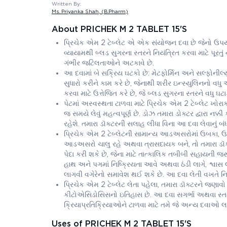
Written By:
Ms. Priyanka Shah
, (B.Pharm)
About PRICHEK M 2 TABLET 15'S
પ્રિચેક એમ 2 ટેબ્લેટ એ એક સંયોજન દવા છે જેનો ઉપય
વ્યાયામથી બ્લડ સુગરના સ્તરને નિયંત્રિત કરવા માટે પૂરતુ
ગંભીર જટિલતાઓને અટકાવે છે.
આ દવામાં બે સક્રિય ઘટકો છે: મેટફોર્મિન અને સલ્ફોનીલ્યુ
સુધારો કરીને કામ કરે છે, જેનાથી શરીર ઇન્સ્યુલિનનો વધુ
કરવા માટે ઉત્તેજિત કરે છે, જે બ્લડ સુગરના સ્તરને વધુ ઘટા
પેટમાં અસ્વસ્થતા ટાળવા માટે પ્રિચેક એમ 2 ટેબ્લેટ ખો
જ સમયે લેવું મહત્વપૂર્ણ છે. ડોઝ તમારા ડોક્ટર દ્વારા નક
રહેશે. તમારા ડૉક્ટરની સલાહ લીધા વિના આ દવા લેવાનું બં
પ્રિચેક એમ 2 ટેબ્લેટની સામાન્ય આડઅસરોમાં ઉબકા, ઉલ
આડઅસરો ચાલુ રહે અથવા ત્રાસદાયક બને, તો તમારા ડૉ
પેદા કરી શકે છે, જેના માટે તાત્કાલિક તબીબી સહાયની 
હાથ અને પગમાં નિષ્ક્રિયતા આવે અથવા ઠંડી લાગે, શ્વ
લાગવી વગેરેનો સમાવેશ થઈ શકે છે. આ દવા લેતી વખતે નિય
પ્રિચેક એમ 2 ટેબ્લેટ લેતા પહેલા, તમારા ડૉક્ટરને જણ
કીટોએસિડોસિસનો ઇતિહાસ છે. આ દવા સગર્ભા અથવા સ્ત
ક્રિયાપ્રતિક્રિયાઓને ટાળવા માટે તમે જે અન્ય દવાઓ લઈ
Uses of PRICHEK M 2 TABLET 15'S