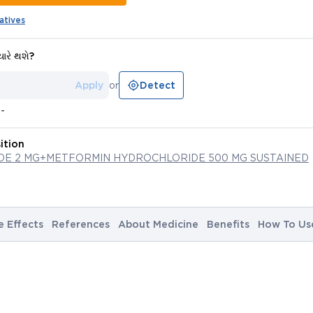
atives
યારે થશે?
Apply
or
Detect
--
ition
IDE 2 MG+METFORMIN HYDROCHLORIDE 500 MG SUSTAINED
e Effects
References
About Medicine
Benefits
How To Us