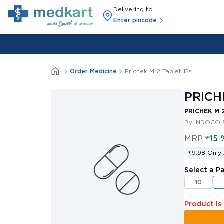
Delivering to
Enter pincode
Order Medicine
Prichek M 2 Tablet 15s
PRICH
PRICHEK M 2
By INDOCO 
MRP
₹
15 
₹9.98 Only 
Select a P
10
Product Is