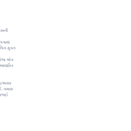
ટીસની
લતામાં
લિન મુક્ત
દરરોજ એક
ર આધારિત
આ
 આડઅસર
, તમારા
નબળાઈ