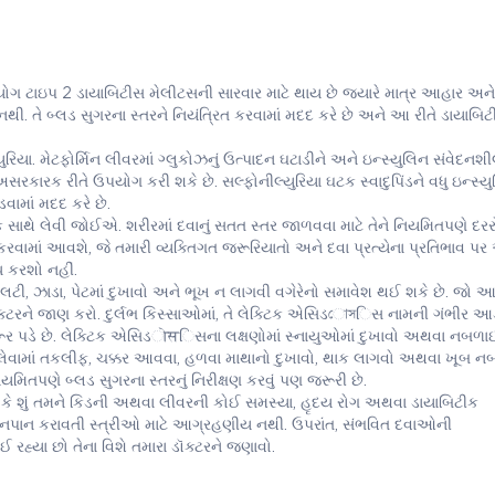
ોગ ટાઇપ 2 ડાયાબિટીસ મેલીટસની સારવાર માટે થાય છે જ્યારે માત્ર આહાર અને
ં નથી. તે બ્લડ સુગરના સ્તરને નિયંત્રિત કરવામાં મદદ કરે છે અને આ રીતે ડાયાબિ
રિયા. મેટફોર્મિન લીવરમાં ગ્લુકોઝનું ઉત્પાદન ઘટાડીને અને ઇન્સ્યુલિન સંવેદનશી
 અસરકારક રીતે ઉપયોગ કરી શકે છે. સલ્ફોનીલ્યુરિયા ઘટક સ્વાદુપિંડને વધુ ઇન્સ્યુ
ડવામાં મદદ કરે છે.
રાક સાથે લેવી જોઈએ. શરીરમાં દવાનું સતત સ્તર જાળવવા માટે તેને નિયમિતપણે 
્કી કરવામાં આવશે, જે તમારી વ્યક્તિગત જરૂરિયાતો અને દવા પ્રત્યેના પ્રતિભાવ પ
ધ કરશો નહીં.
ટી, ઝાડા, પેટમાં દુખાવો અને ભૂખ ન લાગવી વગેરેનો સમાવેશ થઈ શકે છે. જો 
ક્ટરને જાણ કરો. દુર્લભ કિસ્સાઓમાં, તે લેક્ટિક એસિડোসિસ નામની ગંભીર
જરૂર પડે છે. લેક્ટિક એસિડोसિસના લક્ષણોમાં સ્નાયુઓમાં દુખાવો અથવા નબળાઈ
ાસ લેવામાં તકલીફ, ચક્કર આવવા, હળવા માથાનો દુખાવો, થાક લાગવો અથવા ખૂબ 
મિતપણે બ્લડ સુગરના સ્તરનું નિરીક્ષણ કરવું પણ જરૂરી છે.
ાવો કે શું તમને કિડની અથવા લીવરની કોઈ સમસ્યા, હૃદય રોગ અથવા ડાયાબિટીક
નપાન કરાવતી સ્ત્રીઓ માટે આગ્રહણીય નથી. ઉપરાંત, સંભવિત દવાઓની
 રહ્યા છો તેના વિશે તમારા ડૉક્ટરને જણાવો.