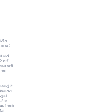
બિટીસ
 દવા કઈ
ે કાર્ય
ાટે થઈ
 ભોજન પછી.
ે. આ
વાનું છે.
 ઉપવાસના
નાયુઓ
લુકોઝ
રવામાં આવે
મું