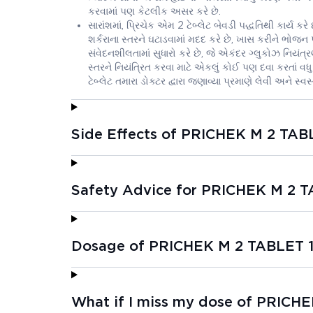
કરવામાં પણ કેટલીક અસર કરે છે.
સારાંશમાં, પ્રિચેક એમ 2 ટેબ્લેટ બેવડી પદ્ધતિથી કાર્ય કરે 
શર્કરાના સ્તરને ઘટાડવામાં મદદ કરે છે, ખાસ કરીને ભોજન 
સંવેદનશીલતામાં સુધારો કરે છે, જે એકંદર ગ્લુકોઝ નિયંત
સ્તરને નિયંત્રિત કરવા માટે એકલું કોઈ પણ દવા કરતાં વધુ વ
ટેબ્લેટ તમારા ડોક્ટર દ્વારા જણાવ્યા પ્રમાણે લેવી અને સ
Side Effects of PRICHEK M 2 TAB
Safety Advice for PRICHEK M 2 T
Dosage of PRICHEK M 2 TABLET 1
What if I miss my dose of PRICH