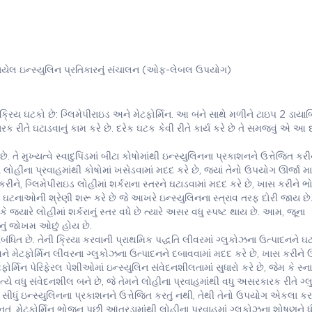
યેલ ઇન્સ્યુલિન પ્રતિકારનું સંચાલન (ઓફ-લેબલ ઉપયોગ)
્રિય ઘટકો છે: ગ્લિમેપીરાઇડ અને મેટફોર્મિન. આ બંને સાથે મળીને ટાઇપ 2 ડાયા
ક રીતે ઘટાડવાનું કામ કરે છે. દરેક ઘટક કેવી રીતે કાર્ય કરે છે તે સમજવું એ આ
 તે મુખ્યત્વે સ્વાદુપિંડમાં બીટા કોષોમાંથી ઇન્સ્યુલિનના પ્રકાશનને ઉત્તેજિત કરીન
ે લોહીના પ્રવાહમાંથી કોષોમાં ખસેડવામાં મદદ કરે છે, જ્યાં તેનો ઉપયોગ ઊર્જા મ
િત કરીને, ગ્લિમેપીરાઇડ લોહીમાં શર્કરાના સ્તરને ઘટાડવામાં મદદ કરે છે, ખાસ કરીને
 જે ઘટનાઓની શ્રેણી શરૂ કરે છે જે આખરે ઇન્સ્યુલિનના સ્ત્રાવ તરફ દોરી જાય છ
જ્યારે લોહીમાં શર્કરાનું સ્તર વધે છે ત્યારે અસર વધુ સ્પષ્ટ થાય છે. આમ, જૂના
નું જોખમ ઓછું હોય છે.
ધિત છે. તેની ક્રિયા કરવાની પ્રાથમિક પદ્ધતિ લીવરમાં ગ્લુકોઝના ઉત્પાદનને ઘટાડ
 મેટફોર્મિન લીવરના ગ્લુકોઝના ઉત્પાદનને દબાવવામાં મદદ કરે છે, ખાસ કરીને
િન પેરિફેરલ પેશીઓમાં ઇન્સ્યુલિન સંવેદનશીલતામાં સુધારો કરે છે, જેમ કે સ્
યે વધુ સંવેદનશીલ બને છે, જે તેમને લોહીના પ્રવાહમાંથી વધુ અસરકારક રીતે ગ્
િન સીધું ઇન્સ્યુલિનના પ્રકાશનને ઉત્તેજિત કરતું નથી, તેથી તેનો ઉપયોગ એકલા ક
નતું. મેટફોર્મિન ભોજન પછી આંતરડામાંથી લોહીના પ્રવાહમાં ગ્લુકોઝના શોષણને ધી