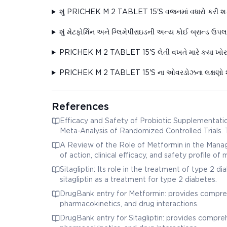
શું PRICHEK M 2 TABLET 15'S વજનમાં વધારો કરી શક
શું મેટફોર્મિન અને ગ્લિમેપીરાઇડની અન્ય કોઈ બ્રાન્ડ ઉપલ
PRICHEK M 2 TABLET 15'S લેતી વખતે મારે કયા ખો
PRICHEK M 2 TABLET 15'S ના ઓવરડોઝના લક્ષણો શુ
References
Efficacy and Safety of Probiotic Supplementatio
Meta-Analysis of Randomized Controlled Trials. T
profiles in patients with type 2 diabetes mellitus
A Review of the Role of Metformin in the Mana
of action, clinical efficacy, and safety profile o
Sitagliptin: Its role in the treatment of type 2 d
sitagliptin as a treatment for type 2 diabetes.
DrugBank entry for Metformin: provides compreh
pharmacokinetics, and drug interactions.
DrugBank entry for Sitagliptin: provides comprehe