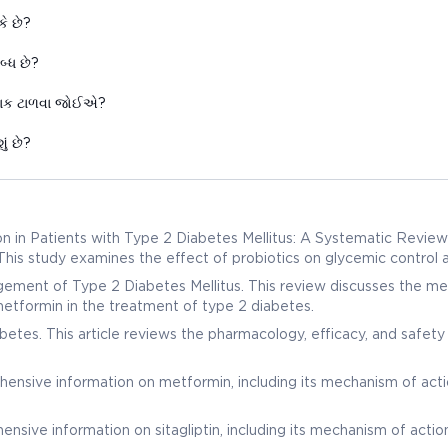
ે છે?
બ્ધ છે?
રાક ટાળવા જોઈએ?
ં છે?
n in Patients with Type 2 Diabetes Mellitus: A Systematic Revie
his study examines the effect of probiotics on glycemic control a
.
gement of Type 2 Diabetes Mellitus. This review discusses the m
f metformin in the treatment of type 2 diabetes.
iabetes. This article reviews the pharmacology, efficacy, and safety
ensive information on metformin, including its mechanism of acti
nsive information on sitagliptin, including its mechanism of actio