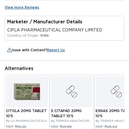
View more Reviews
Marketer / Manufacturer Details
CIPLA PHARMACEUTICAL COMPANY LIMITED
Country of Origin -
India
Issue with Content?
Report Us
Alternatives
CITOLA 20MG TABLET
S CITAPAD 20MG
ESNAX 20MG TAB
10'S
TABLET 10'S
10'S
By LA PHARMACEUTICALS
By TRIPADA HEALTHCARE
By TRIPADA HEALTH
PRIVATE LIMITED
PRIVATE LIMITED
MRP
₹95.25
MRP
₹121.88
MRP
₹125.62