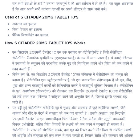
उन सभी दवाओं के बारे में बताना महत्वपूर्ण है जो आप वर्तमान में ले रहे हैं। यह बहुत आवश्यक
है कि आप अपने सभी वर्तमान दवाओं पर अपने डॉक्टर के साथ चर्चा करें।
Uses of S CITADEP 20MG TABLET 10'S
अवसाद का इलाज
चिंता विकार का इलाज
पैनिक डिसऑर्डर का इलाज
How S CITADEP 20MG TABLET 10'S Works
एस सिटाडेप 20एमजी टैबलेट 10'एस एक प्रकार का एंटीडिप्रेसेंट है जिसे सेलेक्टिव
सेरोटोनिन रीअपटेक इनहिबिटर (एसएसआरआई) के रूप में जाना जाता है। ये दवाएं मस्तिष्क
में रसायनों के संतुलन को प्रभावित करके मूड को नियंत्रित करने और चिंता को कम करने में
मदद करती हैं।
विशेष रूप से, एस सिटाडेप 20एमजी टैबलेट 10'एस मस्तिष्क में सेरोटोनिन की मात्रा को
बढ़ाता है। सेरोटोनिन एक न्यूरोट्रांसमीटर है, जो एक रासायनिक संदेशवाहक है जो मूड, नींद,
भूख और अन्य महत्वपूर्ण कार्यों को विनियमित करने में महत्वपूर्ण भूमिका निभाता है। सेरोटोनिन
के पुन: अवशोषण (रीअपटेक) को रोककर, एस सिटाडेप 20एमजी टैबलेट 10'एस सेरोटोनिन
को लंबे समय तक मस्तिष्क में सक्रिय रहने की अनुमति देता है, जिससे इसके प्रभाव बढ़
जाते हैं।
यह बढ़ी हुई सेरोटोनिन गतिविधि मूड में सुधार और अवसाद से जुड़े शारीरिक लक्षणों, जैसे
थकान और नींद के पैटर्न में बदलाव को कम कर सकती है। इसके अलावा, एस सिटाडेप
20एमजी टैबलेट 10'एस सामान्यीकृत चिंता विकार, पैनिक अटैक और जुनूनी-बाध्यकारी
विकार (ओसीडी) सहित चिंता विकारों के लक्षणों को कम करने में प्रभावी हो सकता है।
सेरोटोनिन के स्तर को संशोधित करके, दवा मूड को स्थिर करने और चिंता से संबंधित लक्षणों
की आवृत्ति और तीव्रता को कम करने में मदद करती है, जिससे शांति और कल्याण की अधिक