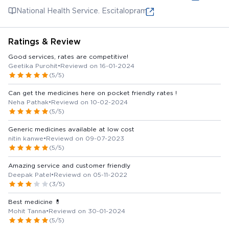
National Health Service. Escitalopram.
Ratings & Review
Good services, rates are competitive!
Geetika Purohit
•
Reviewd on 16-01-2024
(5/5)
Can get the medicines here on pocket friendly rates !
Neha Pathak
•
Reviewd on 10-02-2024
(5/5)
Generic medicines available at low cost
nitin kanwe
•
Reviewd on 09-07-2023
(5/5)
Amazing service and customer friendly
Deepak Patel
•
Reviewd on 05-11-2022
(3/5)
Best medicine 💊
Mohit Tanna
•
Reviewd on 30-01-2024
(5/5)