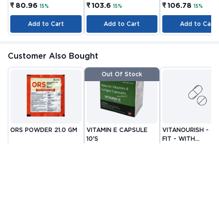
₹ 80.96
₹ 103.6
₹ 106.78
15%
15%
15%
Add to Cart
Add to Cart
Add to Cart
Customer Also Bought
Out Of Stock
ORS POWDER 21.0 GM
VITAMIN E CAPSULE
VITANOURISH - JO
10'S
FIT - WITH
By CIPLA
By NUTRAVIN
GLUCOSAMINE &
By INCY HEALTHCAR
PHARMACEUTICAL
LABORATORIES
LTD
BOSWELLIA FOR
MRP
₹22.81
MRP
₹80.08
MRP
₹999
COMPANY LIMITED
JOINTS TABLET 3
₹ 13
₹ 32
₹ 419
Check alternative
Add to Cart
Add to Cart
Related Blogs