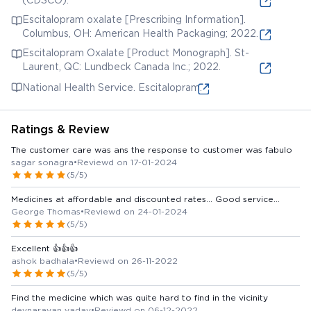
Escitalopram oxalate [Prescribing Information].
Columbus, OH: American Health Packaging; 2022.
Escitalopram Oxalate [Product Monograph]. St-
Laurent, QC: Lundbeck Canada Inc.; 2022.
National Health Service. Escitalopram.
Ratings & Review
The customer care was ans the response to customer was fabulo
sagar sonagra
•
Reviewd on 17-01-2024
(5/5)
Medicines at affordable and discounted rates... Good service...
George Thomas
•
Reviewd on 24-01-2024
(5/5)
Excellent 👍👍👍
ashok badhala
•
Reviewd on 26-11-2022
(5/5)
Find the medicine which was quite hard to find in the vicinity
devnarayan yadav
•
Reviewd on 06-12-2022