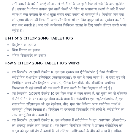
सभी दवाओं के बारे में बताएं जो आप ले रहे हैं ताकि यह सुनिश्चित हो सके कि आप सुरक्षित
हैं। उपचार के दौरान उत्पन्न होने वाली किसी भी चिंता या असामान्य लक्षणों के बारे में अपने
स्वास्थ्य सेवा प्रदाता के साथ खुला संचार बनाए रखना भी महत्वपूर्ण है। नियमित जांच दवा
की प्रभावशीलता की निगरानी करने और किसी भी संभावित दुष्प्रभावों का प्रबंधन करने में
मदद कर सकती है। याद रखें, व्यक्तिगत चिकित्सा सलाह के लिए आपके डॉक्टर सबसे अच्छे
स्रोत हैं।
Uses of S CITLOP 20MG TABLET 10'S
डिप्रेशन का इलाज
चिंता विकार का इलाज
पैनिक डिसऑर्डर का इलाज
How S CITLOP 20MG TABLET 10'S Works
एस सिटलोप 20एमजी टैबलेट 10'एस एक प्रकार का एंटीडिप्रेसेंट है जिसे सेलेक्टिव
सेरोटोनिन रीअपटेक इन्हिबिटर (एसएसआरआई) के रूप में जाना जाता है। ये दवाएं मूड को
नियंत्रित करने और डिप्रेशन, एंग्जायटी, पैनिक डिसऑर्डर और ऑब्सेसिव-कंपल्सिव
डिसऑर्डर से जुड़े लक्षणों को कम करने में मदद करने के लिए डिज़ाइन की गई हैं।
एस सिटलोप 20एमजी टैबलेट 10'एस जिस तरह से काम करता है, वह मुख्य रूप से मस्तिष्क
में सेरोटोनिन के स्तर को प्रभावित करके होता है। सेरोटोनिन एक न्यूरोट्रांसमीटर है, एक
रासायनिक संदेशवाहक जो मूड रेगुलेशन, नींद, भूख और विभिन्न अन्य शारीरिक कार्यों में
महत्वपूर्ण भूमिका निभाता है। डिप्रेशन या एंग्जायटी डिसऑर्डर वाले लोगों में, सेरोटोनिन का
स्तर असंतुलित हो सकता है।
एस सिटलोप 20एमजी टैबलेट 10'एस मस्तिष्क में सेरोटोनिन के पुन: अवशोषण (रीअपटेक)
को अवरुद्ध करके कार्य करता है। यह क्रिया सिनैप्टिक क्लेफ्ट में उपलब्ध सेरोटोनिन की
मात्रा को प्रभावी ढंग से बढ़ाती है, जो तंत्रिका कोशिकाओं के बीच की जगह है। अधिक