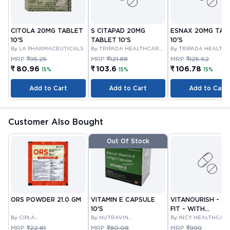
CITOLA 20MG TABLET
S CITAPAD 20MG
ESNAX 20MG TAB
10'S
TABLET 10'S
10'S
By LA PHARMACEUTICALS
By TRIPADA HEALTHCARE
By TRIPADA HEALTH
PRIVATE LIMITED
PRIVATE LIMITED
MRP
₹95.25
MRP
₹121.88
MRP
₹125.62
₹ 80.96
₹ 103.6
₹ 106.78
15%
15%
15%
Add to Cart
Add to Cart
Add to Cart
Customer Also Bought
Out Of Stock
ORS POWDER 21.0 GM
VITAMIN E CAPSULE
VITANOURISH - JO
10'S
FIT - WITH
By CIPLA
By NUTRAVIN
GLUCOSAMINE &
By INCY HEALTHCAR
PHARMACEUTICAL
LABORATORIES
LTD
BOSWELLIA FOR
MRP
₹22.81
MRP
₹80.08
MRP
₹999