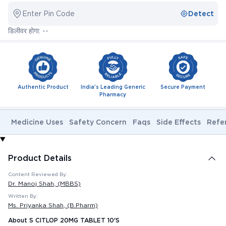
Enter Pin Code
Detect
डिलीवर होगा: --
Authentic Product
India's Leading Generic
Secure Payment
Pharmacy
Medicine Uses
Safety Concern
Faqs
Side Effects
Refe
Product Details
Content Reviewed By:
Dr. Manoj Shah
, (MBBS)
Written By:
Ms. Priyanka Shah
, (B.Pharm)
About S CITLOP 20MG TABLET 10'S