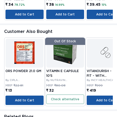
PRIVATE LIMITED
₹ 34
₹ 38
₹ 39.45
78.72%
14.99%
15%
Add to Cart
Add to Cart
Add to Cart
Customer Also Bought
Out Of Stock
ORS POWDER 21.0 GM
VITAMIN E CAPSULE
VITANOURISH - JO
10'S
FIT - WITH
By CIPLA
By NUTRAVIN
GLUCOSAMINE &
By INCY HEALTHCAR
PHARMACEUTICAL
LABORATORIES
LTD
BOSWELLIA FOR
MRP
₹22.81
MRP
₹80.08
MRP
₹999
COMPANY LIMITED
JOINTS TABLET 3
₹ 13
₹ 32
₹ 419
Check alternative
Add to Cart
Add to Cart
Related Blogs