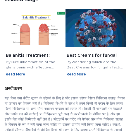
Balanitis Treatment:
Best Creams for fungal
H
Medications, Antibiotics,
infection in private area -
M
ByCure inflammation of the
ByWondering which are the
B
and Creams
Buy Cream Online
M
glans penis with effective
Best Creams for fungal infection
M
balanitis treatment. Discover
in private area? Buy Fungal
f
Read More
Read More
R
best antibiotics, creams, and
Infection Creams Online at
c
medications for relief.
affordable range.
m
अस्वीकरण
यहां दिया गया कंटेंट सूचना के उद्देश्यों के लिए है और इसका उद्देश्य पेशेवर चिकित्सा सलाह, निदान
या उपचार का विकल्प नहीं है। चिकित्सा स्थिति के संबंध में अपने किसी भी प्रश्न के लिए कृपया
किसी चिकित्सक या अन्य योग्य स्वास्थ्य प्रदाता की सलाह लें। किसी भी जानकारी पर मेडकार्ट
और उसके बाद की कार्रवाई या निष्क्रियता पूरी तरह से उपयोगकर्ता के जोखिम पर है, और हम
इसके लिए कोई जिम्मेदारी नहीं लेते हैं। प्लेटफ़ॉर्म पर कंटेंट को पेशेवर और योग्य चिकित्सा सलाह
के विकल्प के रूप में नहीं माना जाना चाहिए या उसका उपयोग नहीं किया जाना चाहिए। दवाओं,
परीक्षणों और/या बीमारियों से संबंधित किसी भी प्रश्न के लिए कृपया अपने चिकित्सक से परामर्श