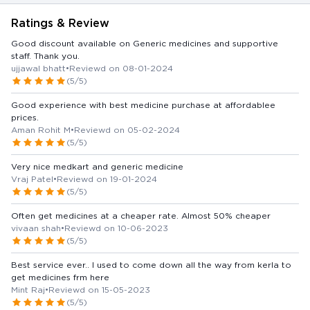
Ratings & Review
Good discount available on Generic medicines and supportive
staff. Thank you.
ujjawal bhatt
•
Reviewd on 08-01-2024
(5/5)
Good experience with best medicine purchase at affordablee
prices.
Aman Rohit M
•
Reviewd on 05-02-2024
(5/5)
Very nice medkart and generic medicine
Vraj Patel
•
Reviewd on 19-01-2024
(5/5)
Often get medicines at a cheaper rate. Almost 50% cheaper
vivaan shah
•
Reviewd on 10-06-2023
(5/5)
Best service ever.. I used to come down all the way from kerla to
get medicines frm here
Mint Raj
•
Reviewd on 15-05-2023
(5/5)