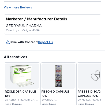
View more Reviews
Marketer / Manufacturer Details
GERRYSUN PHARMA
Country of Origin -
India
Issue with Content?
Report Us
Alternatives
RZOLE DSR CAPSULE
RBSON D CAPSULE
RPBEST D 30/20
10'S
10'S
CAPSULE 10'S
By ABBOTT HEALTH CARE
By UNISON
By KEPLER HEALTH 
PRIVATE LIMITED
PHARMACEUTICALS
MRP
₹159.81
MRP
₹44.7
MRP
₹46.41