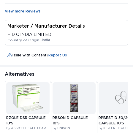
View more Reviews
Marketer / Manufacturer Details
F D C INDIA LIMITED
Country of Origin -
India
Issue with Content?
Report Us
Alternatives
RZOLE DSR CAPSULE
RBSON D CAPSULE
RPBEST D 30/20
10'S
10'S
CAPSULE 10'S
By ABBOTT HEALTH CARE
By UNISON
By KEPLER HEALTH 
PRIVATE LIMITED
PHARMACEUTICALS