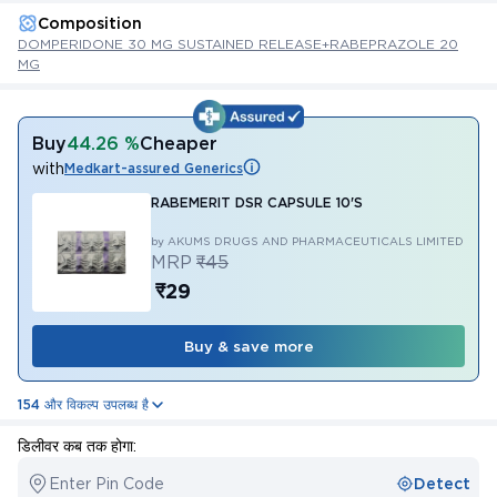
Composition
DOMPERIDONE 30 MG SUSTAINED RELEASE+RABEPRAZOLE 20
MG
Buy
44.26 %
Cheaper
with
Medkart-assured Generics
RABEMERIT DSR CAPSULE 10'S
by AKUMS DRUGS AND PHARMACEUTICALS LIMITED
MRP
₹45
₹29
Buy & save more
154 और विकल्प उपलब्ध है
डिलीवर कब तक होगा:
Enter Pin Code
Detect