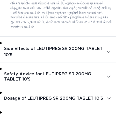
વેસિકલ પ્રોટીન સાથે જોડાઈને કામ કરે છે, ન્યુરોટ્રાન્સમીટરના પ્રકાશનને
મોડ્યુલેટ કરવા માટે, ખાસ કરીને ગ્લુટામેટ જેવા ન્યુરોટ્રાન્સમીટરને કારણે થતી વધુ
પડતી ઉત્તેજના ઘટાડે છે. આ ક્રિયા ન્યુરોનલ પ્રવૃત્તિને સ્થિર કરવામાં અને
આંચકીને રોકવામાં મદદ કરે છે. સસ્ટેન્ડ-રિલીઝ ફોર્મ્યુલેશન શરીરમાં દવાનું એક
સુસંગત સ્તર પ્રદાન કરે છે, રોગનિવારક અસરને ઑપ્ટિમાઇઝ કરે છે અને ડોઝની
આવર્તનને ઘટાડે છે.
Side Effects of LEUTIPREG SR 200MG TABLET
10'S
Safety Advice for LEUTIPREG SR 200MG
TABLET 10'S
Dosage of LEUTIPREG SR 200MG TABLET 10'S