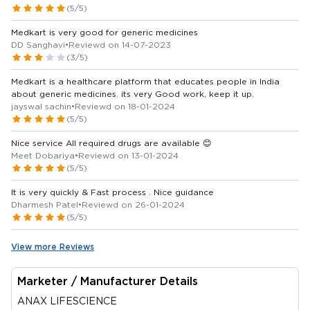
(5/5)
Medkart is very good for generic medicines
DD Sanghavi
•
Reviewd on 14-07-2023
(3/5)
Medkart is a healthcare platform that educates people in India
about generic medicines. its very Good work, keep it up.
jayswal sachin
•
Reviewd on 18-01-2024
(5/5)
Nice service All required drugs are available 😊
Meet Dobariya
•
Reviewd on 13-01-2024
(5/5)
It is very quickly & Fast process . Nice guidance
Dharmesh Patel
•
Reviewd on 26-01-2024
(5/5)
View more Reviews
Marketer / Manufacturer Details
ANAX LIFESCIENCE