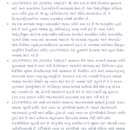
LEUTIPREG SR 200MG TABLET એ એક દવા છે જેનો ઉપયોગ મુખ્યત્વે
વાઈ અને બાયપોલર ડિસઓર્ડરની સારવારમાં થાય છે. તેમાં લેમોટ્રીજીન સક્રિય
ઘટક તરીકે હોય છે, જે મૂડ સ્ટેબિલાઇઝર અને એન્ટિકોનવલ્સેન્ટ છે. તે
ફિનાઇલટ્રિયાઝિન નામના દવાઓના વર્ગથી સંબંધિત છે.
આ દવા મગજમાં અમુક રસાયણોને અસર કરીને કામ કરે છે જે અસંતુલિત હોઈ
શકે છે અને હુમલા અથવા મૂડ એપિસોડનું કારણ બની શકે છે. ખાસ કરીને,
લેમોટ્રીજીન વોલ્ટેજ-સંવેદનશીલ સોડિયમ ચેનલોને અવરોધિત કરીને ચેતાકોષીય
પટલને સ્થિર કરવા માટે માનવામાં આવે છે, જે બદલામાં ગ્લુટામેટ અને એસ્પાર્ટેટ
જેવા ઉત્તેજક ન્યુરોટ્રાન્સમીટરના પ્રકાશનને ઘટાડે છે. મગજમાં અતિશય વિદ્યુત
પ્રવૃત્તિને નિયંત્રિત કરીને, LEUTIPREG SR હુમલાને રોકવામાં અને મૂડને સ્થિર
કરવામાં મદદ કરે છે.
LEUTIPREG SR 200MG TABLET સામાન્ય રીતે લાંબા ગાળાની સારવાર તરીકે
સૂચવવામાં આવે છે અને તેની રોગનિવારક અસરોને જાળવવા માટે ચિકિત્સક દ્વારા
નિર્દેશિત મુજબ નિયમિતપણે લેવી આવશ્યક છે. નિર્ધારિત ડોઝ અને સમયપત્રકનું
સખતપણે પાલન કરવું મહત્વપૂર્ણ છે. અચાનક દવા બંધ કરવાથી ઉપાડના લક્ષણો
અથવા અંતર્ગત સ્થિતિ વધુ ખરાબ થઈ શકે છે. નામમાં 'SR' સૂચવે છે કે તે સતત-
પ્રકાશન ફોર્મ્યુલેશન છે, જે વિસ્તૃત સમયગાળામાં શરીરમાં ધીમે ધીમે દવા છોડવા
માટે રચાયેલ છે. આ ડોઝની આવર્તનને ઘટાડી શકે છે અને દવાની વધુ સુસંગત
રક્ત સ્તર પ્રદાન કરીને આડઅસરોને ઘટાડવામાં પણ મદદ કરી શકે છે.
LEUTIPREG SR સાથે સંકળાયેલ સામાન્ય આડઅસરોમાં માથાનો દુખાવો, ચક્કર
આવવા, ધૂંધળી દ્રષ્ટિ અને ત્વચા પર ફોલ્લીઓ શામેલ છે. જ્યારે મોટાભાગની
આડઅસરો હળવી અને ક્ષણિક હોય છે, ત્યારે ત્વચા પર ફોલ્લીઓનો વિકાસ ગંભીર
હોઈ શકે છે અને સ્ટીવન્સ-જહોનસન સિન્ડ્રોમ અથવા ઝેરી એપિડર્મલ
નેક્રોલિસિસ સૂચવી શકે છે, જે દુર્લભ પરંતુ સંભવિત રૂપે જીવન માટે જોખમી ત્વચા
પ્રતિક્રિયાઓ છે. દર્દીઓએ ત્વચા પર ફોલ્લીઓ, તાવ, સોજો લસિકા ગાંઠો અથવા