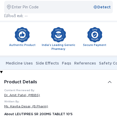
Enter Pin Code
Detect
ડિલિવરી થશે: --
Authentic Product
India's Leading Generic
Secure Payment
Pharmacy
Medicine Uses
Side Effects
Faqs
References
Safety C
Product Details
Content Reviewed By:
Dr. Amit Patel
, (MBBS)
Written By:
Ms. Kavita Desai
, (B.Pharm)
About LEUTIPREG SR 200MG TABLET 10'S