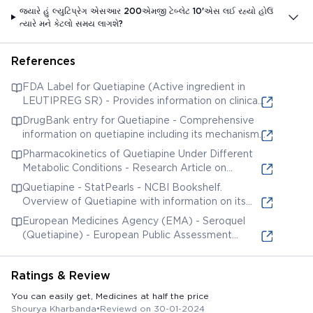
જ્યારે હું લ્યુટિપ્રેગ એસઆર 200એમજી ટેબ્લેટ 10'એસ લઈ રહ્યો હોઉં
ત્યારે મને કેટલો સમય લાગશે?
References
FDA Label for Quetiapine (Active ingredient in
LEUTIPREG SR) - Provides information on clinical
studies, indications, dosage, and safety.
DrugBank entry for Quetiapine - Comprehensive
information on quetiapine including its mechanism
of action, pharmacokinetics, and interactions.
Pharmacokinetics of Quetiapine Under Different
Metabolic Conditions - Research Article on
pharmacokinetics.
Quetiapine - StatPearls - NCBI Bookshelf.
Overview of Quetiapine with information on its
indications, contraindications, and adverse effects.
European Medicines Agency (EMA) - Seroquel
(Quetiapine) - European Public Assessment
Report. Provides detailed scientific assessment
and regulatory information.
Ratings & Review
You can easily get, Medicines at half the price
Shourya Kharbanda
•
Reviewd on 30-01-2024