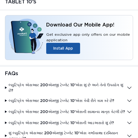
TABLET 10'S
Download Our Mobile App!
Get exclusive app only offers on our mobile
application
Install App
FAQs
લ્યુટિપ્રેગ એસઆર 200એમજી ટેબ્લેટ 10'એસ શું છે અને તેનો ઉપયોગ શું
છે?
લ્યુટિપ્રેગ એસઆર 200એમજી ટેબ્લેટ 10'એસ કેવી રીતે કામ કરે છે?
લ્યુટિપ્રેગ એસઆર 200એમજી ટેબ્લેટ 10'એસની સામાન્ય માત્રા કેટલી છે?
લ્યુટિપ્રેગ એસઆર 200એમજી ટેબ્લેટ 10'એસની આડઅસરો શું છે?
શું લ્યુટિપ્રેગ એસઆર 200એમજી ટેબ્લેટ 10'એસ ગર્ભાવસ્થા દરમિયાન