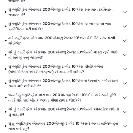
સલામત છે?
શું લ્યુટિપ્રેગ એસઆર 200એમજી ટેબ્લેટ 10'એસ સ્તનપાન દરમિયાન
સલામત છે?
શું લ્યુટિપ્રેગ એસઆર 200એમજી ટેબ્લેટ 10'એસ અન્ય દવાઓ સાથે
પ્રતિક્રિયા કરી શકે છે?
મારે લ્યુટિપ્રેગ એસઆર 200એમજી ટેબ્લેટ 10'એસ કેવી રીતે સ્ટોર કરવી
જોઈએ?
જો હું લ્યુટિપ્રેગ એસઆર 200એમજી ટેબ્લેટ 10'એસની માત્રા ચૂકી જાઉં
તો મારે શું કરવું જોઈએ?
શું લ્યુટિપ્રેગ એસઆર 200એમજી ટેબ્લેટ 10'એસ પીસીઓએસ
(પોલીસિસ્ટિક ઓવરી સિન્ડ્રોમ) માં મદદ કરી શકે છે?
શું લ્યુટિપ્રેગ એસઆર 200એમજી ટેબ્લેટ 10'એસનો ઉપયોગ ગર્ભાવસ્થાને
રોકવા માટે થઈ શકે છે?
જ્યારે હું લ્યુટિપ્રેગ એસઆર 200એમજી ટેબ્લેટ 10'એસ લઈ રહ્યો હોઉં
ત્યારે મારે કોઈ ખોરાક અથવા પીણાં ટાળવા જોઈએ?
જો હું લ્યુટિપ્રેગ એસઆર 200એમજી ટેબ્લેટ 10'એસનો ઓવરડોઝ લઉં તો
શું થાય છે?
શું હું લ્યુટિપ્રેગ એસઆર 200એમજી ટેબ્લેટ 10'એસને અન્ય સપ્લિમેન્ટ્સ
સાથે લઈ શકું?