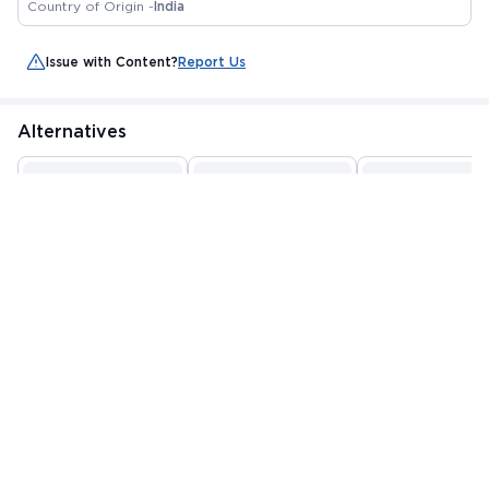
Country of Origin -
India
Issue with Content?
Report Us
Alternatives
PGTON SR 200MG
HILGESTRONE SR 200
GUFIGEST SR 200
TABLET 10'S
TABLET 10'S
TABLET 10'S
By UNISON
By HLL LIFECARE LIMITED
By GUFIC BIOSCIENC
PHARMACEUTICALS
LIMITED
MRP
₹247.5
MRP
₹283.13
MRP
₹276.56
PRIVATE LIMITED
₹ 210.38
₹ 226.5
₹ 235.08
15%
20%
15%
Add to Cart
Add to Cart
Add to Cart
Customer Also Bought