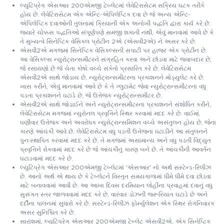
લ્યુટિપ્રેગ એસઆર 200એમજી ટેબ્લેટમાં લેવેટિરાસેટમ સક્રિય ઘટક તરીકે
હોય છે. લેવેટિરાસેટમ એક એન્ટિ-એપિલેપ્ટિક દવા છે જે અન્ય એન્ટિ-
એપિલેપ્ટિક દવાઓની તુલનામાં ક્રિયાની એક અનોખી પદ્ધતિ દ્વારા કાર્ય કરે છે.
જ્યારે ચોક્કસ પદ્ધતિઓ સંપૂર્ણપણે સમજી શકાતી નથી, એવું માનવામાં આવે છે કે
તે મુખ્યત્વે સિનેપ્ટિક વેસિકલ પ્રોટીન 2એ (એસવી2એ) ને અસર કરે છે.
એસવી2એ મગજમાં સિનેપ્ટિક વેસિકલ્સની સપાટી પર હાજર એક પ્રોટીન છે.
આ વેસિકલ્સ ન્યુરોટ્રાન્સમીટરને સંગ્રહિત કરવા અને છોડવા માટે જવાબદાર છે,
જે રસાયણો છે જે ચેતા કોષો વચ્ચે સંકેતો પ્રસારિત કરે છે. લેવેટિરાસેટમ
એસવી2એ સાથે જોડાય છે, ન્યુરોટ્રાન્સમીટરના પ્રકાશનને મોડ્યુલેટ કરે છે.
ખાસ કરીને, એવું માનવામાં આવે છે કે તે ગ્લુટામેટ જેવા ન્યુરોટ્રાન્સમીટરના વધુ
પડતા પ્રકાશનને ઘટાડે છે, જે ઉત્તેજક ન્યુરોટ્રાન્સમીટર છે.
એસવી2એ સાથે જોડાઈને અને ન્યુરોટ્રાન્સમીટરના પ્રકાશનને સંશોધિત કરીને,
લેવેટિરાસેટમ મગજમાં ન્યુરોનલ પ્રવૃત્તિને સ્થિર કરવામાં મદદ કરે છે. વાઈમાં,
ઘણીવાર ઉત્તેજક અને અવરોધક ન્યુરોટ્રાન્સમિશન વચ્ચે અસંતુલન હોય છે, જેના
કારણે આંચકી આવે છે. લેવેટિરાસેટમ વધુ પડતી ઉત્તેજના ઘટાડીને આ સંતુલનને
પુનઃસ્થાપિત કરવામાં મદદ કરે છે. તે મગજમાં અસામાન્ય અને વધુ પડતી વિદ્યુત
પ્રવૃત્તિને રોકવામાં મદદ કરે છે જે આંચકીનું કારણ બને છે. તે આંચકીની આવર્તન
ઘટાડવામાં મદદ કરે છે.
લ્યુટિપ્રેગ એસઆર 200એમજી ટેબ્લેટમાં 'એસઆર' નો અર્થ સસ્ટેન્ડ-રિલીઝ
છે. આનો અર્થ એ થાય છે કે ટેબ્લેટને વિસ્તૃત સમયગાળામાં ધીમે ધીમે દવા છોડવા
માટે બનાવવામાં આવી છે. આ આખા દિવસ દરમિયાન લોહીના પ્રવાહમાં દવાનું વધુ
સુસંગત સ્તર જાળવવામાં મદદ કરે છે, વારંવાર ડોઝની જરૂરિયાત ઘટાડે છે અને
દર્દીના પાલનમાં સુધારો કરે છે. સસ્ટેન્ડ-રિલીઝ ફોર્મ્યુલેશન એક સ્થિર રોગનિવારક
અસર સુનિશ્ચિત કરે છે.
સારાંશમાં, લ્યુટિપ્રેગ એસઆર 200એમજી ટેબ્લેટ એસવી2એ, એક સિનેપ્ટિક