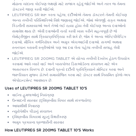
મોઢાના ચાંદાના કોઈપણ લક્ષણો માટે સજાગ રહેવું જોઈએ અને તરત જ તેમના
ડૉક્ટરને જાણ કરવી જોઈએ.
LEUTIPREG SR શરૂ કરતા પહેલા, દર્દીઓએ તેમના ડૉક્ટરને તેમની કોઈપણ
અન્ય તબીબી પરિસ્થિતિઓ વિશે જણાવવું જોઈએ, જેમાં એલર્જી, યકૃત અથવા
કિડનીની સમસ્યાઓ અને તેઓ લઈ રહ્યા હોય તેવી કોઈપણ અન્ય દવાઓનો
સમાવેશ થાય છે. એવી દવાઓની ચર્ચા કરવી ખાસ કરીને મહત્વપૂર્ણ છે જે
લેમોટ્રીજીન સાથે ક્રિયાપ્રતિક્રિયા કરી શકે છે, જેમ કે અન્ય એન્ટિપીલેપ્ટિક
દવાઓ, મૌખિક ગર્ભનિરોધક અને અમુક એચઆઈવી દવાઓ. સગર્ભા અથવા
સ્તનપાન કરાવતી સ્ત્રીઓએ પણ આ દવા લેતા પહેલા તબીબી સલાહ લેવી
જોઈએ.
LEUTIPREG SR 200MG TABLET એ યોગ્ય તબીબી દેખરેખ હેઠળ ઉપયોગ
કરવામાં આવે ત્યારે વાઈ અને બાયપોલર ડિસઓર્ડરના સંચાલન માટે એક
અસરકારક વિકલ્પ છે. દવાની પ્રત્યે દર્દીની પ્રતિક્રિયાને મોનિટર કરવા અને
જરૂરિયાત મુજબ ડોઝને સમાયોજિત કરવા માટે ડૉક્ટર સાથે નિયમિત ફોલો-અપ
એપોઇન્ટમેન્ટ આવશ્યક છે.
Uses of LEUTIPREG SR 200MG TABLET 10'S
વાઈના હુમલાઓનું નિયંત્રણ
ઉન્માદની સારવાર (દ્વિધ્રુવીય વિકાર સાથે સંકળાયેલ)
આધાશીશી નિવારણ
ન્યુરોપેથીક પીડાનું સંચાલન
દ્વિધ્રુવીય વિકારમાં મૂડનું સ્થિરીકરણ
અમુક પ્રકારના ધ્રુજારીની સારવાર
How LEUTIPREG SR 200MG TABLET 10'S Works