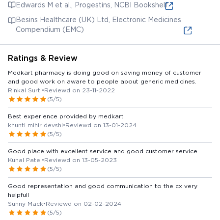
Edwards M et al., Progestins, NCBI Bookshelf
Besins Healthcare (UK) Ltd, Electronic Medicines
Compendium (EMC)
Ratings & Review
Medkart pharmacy is doing good on saving money of customer
and good work on aware to people about generic medicines.
Rinkal Surti
•
Reviewd on 23-11-2022
(5/5)
Best experience provided by medkart
khunti mihir devshi
•
Reviewd on 13-01-2024
(5/5)
Good place with excellent service and good customer service
Kunal Patel
•
Reviewd on 13-05-2023
(5/5)
Good representation and good communication to the cx very
helpfull
Sunny Mack
•
Reviewd on 02-02-2024
(5/5)