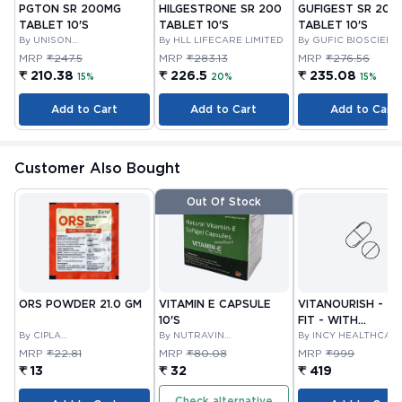
PGTON SR 200MG
HILGESTRONE SR 200
GUFIGEST SR 200
TABLET 10'S
TABLET 10'S
TABLET 10'S
By UNISON
By HLL LIFECARE LIMITED
By GUFIC BIOSCIENC
PHARMACEUTICALS
LIMITED
MRP
₹247.5
MRP
₹283.13
MRP
₹276.56
PRIVATE LIMITED
₹ 210.38
₹ 226.5
₹ 235.08
15%
20%
15%
Add to Cart
Add to Cart
Add to Cart
Customer Also Bought
Out Of Stock
ORS POWDER 21.0 GM
VITAMIN E CAPSULE
VITANOURISH - JO
10'S
FIT - WITH
By CIPLA
By NUTRAVIN
GLUCOSAMINE &
By INCY HEALTHCAR
PHARMACEUTICAL
LABORATORIES
LTD
BOSWELLIA FOR
MRP
₹22.81
MRP
₹80.08
MRP
₹999
COMPANY LIMITED
JOINTS TABLET 3
₹ 13
₹ 32
₹ 419
Check alternative