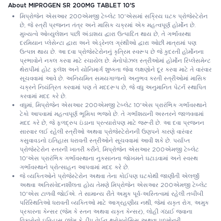
About MIPROGEN SR 200MG TABLET 10'S
મિપ્રોજેન એસઆર 200એમજી ટેબ્લેટ 10'એસમાં સક્રિય ઘટક પ્રોજેસ્ટેરોન
છે, જે સ્ત્રી પ્રજનન તંત્ર અને માસિક ચક્રમાં એક મહત્વપૂર્ણ હોર્મોન છે.
મુખ્યત્વે ઓવ્યુલેશન પછી અંડાશય દ્વારા ઉત્પાદિત થાય છે, તે ગર્ભાવસ્થા
દરમિયાન પ્લેસેન્ટા દ્વારા અને એડ્રેનલ ગ્રંથીઓ દ્વારા ઓછી માત્રામાં પણ
ઉત્પન્ન થાય છે. આ દવા પ્રોજેસ્ટેરોનનું કૃત્રિમ સ્વરૂપ છે જે કુદરતી હોર્મોનના
પ્રભાવોને નકલ કરવા માટે રચાયેલ છે. મેનોપોઝલ સ્ત્રીઓમાં હોર્મોન રિપ્લેસમેન્ટ
થેરાપીમાં હોટ ફ્લૅશ અને યોનિમાર્ગ શુષ્કતા જેવા લક્ષણોને દૂર કરવા માટે તે વારંવાર
સૂચવવામાં આવે છે. અનિયમિત સમયગાળાનો અનુભવ કરતી સ્ત્રીઓમાં માસિક
ચક્રને નિયંત્રિત કરવામાં પણ તે મદદરૂપ છે, જે વધુ અનુમાનિત પેટર્ન સ્થાપિત
કરવામાં મદદ કરે છે.
વધુમાં, મિપ્રોજેન એસઆર 200એમજી ટેબ્લેટ 10'એસ પ્રારંભિક ગર્ભાવસ્થાને
ટેકો આપવામાં મહત્વપૂર્ણ ભૂમિકા ભજવે છે. તે ગર્ભાશયની અસ્તરને જાળવવામાં
મદદ કરે છે, જે ફળદ્રુપ ઇંડાના પ્રત્યારોપણ માટે જરૂરી છે. આ દવા પ્રજનન
સારવાર લઈ રહેલી સ્ત્રીઓ અથવા પ્રોજેસ્ટેરોનની ઉણપને કારણે વારંવાર
કસુવાવડનો ઇતિહાસ ધરાવતી સ્ત્રીઓને સૂચવવામાં આવી શકે છે. પર્યાપ્ત
પ્રોજેસ્ટેરોન સ્તરની ખાતરી કરીને, મિપ્રોજેન એસઆર 200એમજી ટેબ્લેટ
10'એસ પ્રારંભિક ગર્ભાવસ્થાના નુકસાનના જોખમને ઘટાડવામાં અને સ્વસ્થ
ગર્ભાવસ્થાને પ્રોત્સાહન આપવામાં મદદ કરે છે.
જે વ્યક્તિઓને પ્રોજેસ્ટેરોન અથવા તેના કોઈપણ ઘટકોથી જાણીતી એલર્જી
અથવા અતિસંવેદનશીલતા હોય તેમણે મિપ્રોજેન એસઆર 200એમજી ટેબ્લેટ
10'એસ ટાળવી જોઈએ. તે સામાન્ય રીતે અમુક પૂર્વ-અસ્તિત્વમાં રહેલી તબીબી
પરિસ્થિતિઓ ધરાવતી વ્યક્તિઓ માટે આગ્રહણીય નથી, જેમાં યકૃત રોગ, અમુક
પ્રકારના કેન્સર (જેમ કે સ્તન અથવા યકૃત કેન્સર), લોહી ગંઠાઈ જવાના
વિકારોનો ઇતિહાસ (જેમ કે ડીપ વેઈન થ્રોમ્બોસિસ અથવા પલ્મોનરી