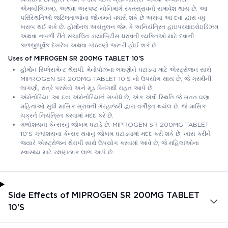
એમબોલિઝમ), અથવા અસ્પષ્ટ યોનિમાર્ગ રક્તસ્રાવનો સમાવેશ થાય છે. આ
પરિસ્થિતિઓ જટિલતાઓના જોખમને વધારી શકે છે અથવા આ દવા દ્વારા વધુ
ખરાબ થઈ શકે છે. હોર્મોનલ અસંતુલન જેમ કે અનિયંત્રિત હાઇપરથાઇરોઇડિઝમ
અથવા નબળી રીતે સંચાલિત ડાયાબિટીસ ધરાવતી વ્યક્તિઓ માટે દવાની
કાળજીપૂર્વક દેખરેખ અથવા ગોઠવણો જરૂરી હોઈ શકે છે.
Uses of MIPROGEN SR 200MG TABLET 10'S
હોર્મોન રિપ્લેસમેન્ટ થેરાપી: મેનોપોઝના લક્ષણોને ઘટાડવા માટે એસ્ટ્રોજન સાથે
MIPROGEN SR 200MG TABLET 10'S નો ઉપયોગ થાય છે, જે ગરમીની
લાગણી, રાત્રે પરસેવો અને મૂડ સ્વિંગથી રાહત આપે છે.
એમેનોરિયા: આ દવા એમેનોરિયાને સંબોધે છે, એક એવી સ્થિતિ જે સતત ઘણા
મહિનાઓ સુધી માસિક સ્રાવની ગેરહાજરી દ્વારા વર્ગીકૃત થયેલ છે, જે માસિક
ચક્રને નિયંત્રિત કરવામાં મદદ કરે છે.
ગર્ભાશયના કેન્સરનું જોખમ ઘટાડે છે: MIPROGEN SR 200MG TABLET
10'S ગર્ભાશયના કેન્સર થવાનું જોખમ ઘટાડવામાં મદદ કરી શકે છે, ખાસ કરીને
જ્યારે એસ્ટ્રોજન થેરાપી સાથે ઉપયોગ કરવામાં આવે છે, જે મહિલાઓના
સ્વાસ્થ્ય માટે રક્ષણાત્મક લાભ આપે છે.
Side Effects of MIPROGEN SR 200MG TABLET
10'S