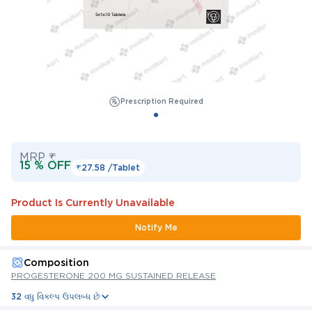
Prescription Required
MRP ₹
15 % OFF
₹27.58 /
Tablet
Product Is Currently Unavailable
Notify Me
Composition
PROGESTERONE 200 MG SUSTAINED RELEASE
32 વધુ વિકલ્પ ઉપલબ્ધ છે