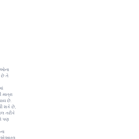
નાઓના
છે તે
ાં
 માત્રા
ાય છે.
ી શકે છે,
ોલ તરીકે
ને પણ
મના
પીપીએઆરα