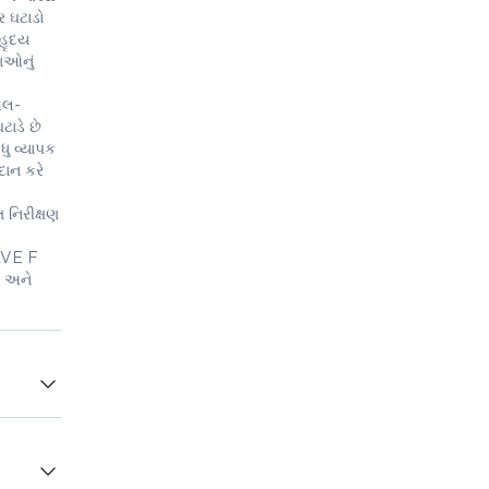
ર ઘટાડો
 હૃદય
ાઓનું
ીએલ-
ટાડે છે
ધુ વ્યાપક
ાન કરે
 નિરીક્ષણ
SAVE F
હ અને