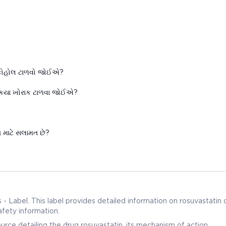
લ્કોહોલ ટાળવો જોઈએ?
 કયા ખોરાક ટાળવા જોઈએ?
?
ગ માટે સલામત છે?
Label. This label provides detailed information on rosuvastatin 
safety information.
ce detailing the drug rosuvastatin, its mechanism of action,