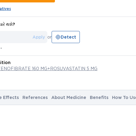
atives
યારે થશે?
Apply
or
Detect
--
ition
FENOFIBRATE 160 MG+ROSUVASTATIN 5 MG
e Effects
References
About Medicine
Benefits
How To Us