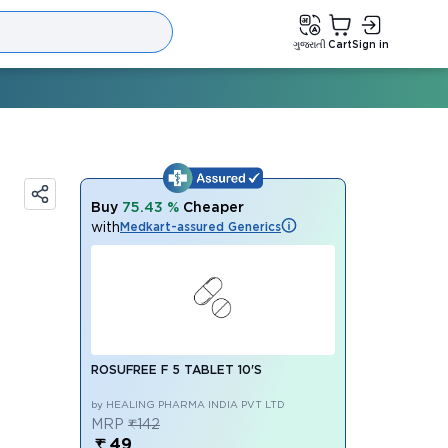
ગુજરાતી
Cart
Sign in
Buy
75.43 %
Cheaper
with
Medkart-assured Generics
ROSUFREE F 5 TABLET 10'S
by HEALING PHARMA INDIA PVT LTD
MRP
₹142
₹ 49