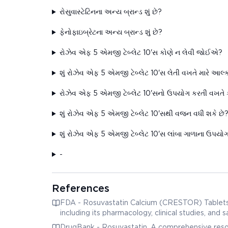
રોસુવાસ્ટેટિનના અન્ય બ્રાન્ડ શું છે?
ફેનોફાઇબ્રેટના અન્ય બ્રાન્ડ શું છે?
રોઝેવ એફ 5 એમજી ટેબ્લેટ 10'સ કોણે ન લેવી જોઈએ?
શું રોઝેવ એફ 5 એમજી ટેબ્લેટ 10'સ લેતી વખતે મારે આ
રોઝેવ એફ 5 એમજી ટેબ્લેટ 10'સનો ઉપયોગ કરતી વખતે
શું રોઝેવ એફ 5 એમજી ટેબ્લેટ 10'સથી વજન વધી શકે છે
શું રોઝેવ એફ 5 એમજી ટેબ્લેટ 10'સ લાંબા ગાળાના ઉપયો
-
References
FDA - Rosuvastatin Calcium (CRESTOR) Tablets - 
including its pharmacology, clinical studies, and 
DrugBank - Rosuvastatin. A comprehensive resour