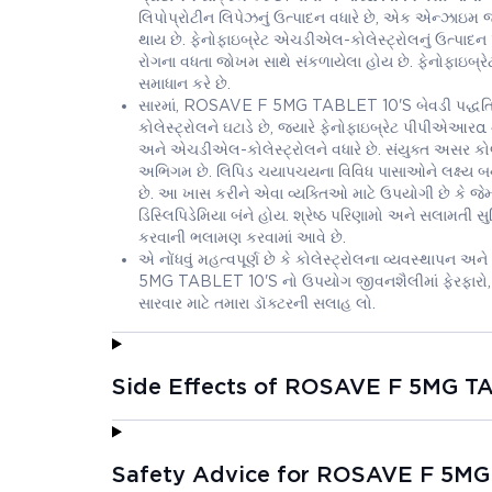
લિપોપ્રોટીન લિપેઝનું ઉત્પાદન વધારે છે, એક એન્ઝાઇમ જે 
થાય છે. ફેનોફાઇબ્રેટ એચડીએલ-કોલેસ્ટ્રોલનું ઉત્પાદન
રોગના વધતા જોખમ સાથે સંકળાયેલા હોય છે. ફેનોફાઇબ્ર
સમાધાન કરે છે.
સારમાં, ROSAVE F 5MG TABLET 10'S બેવડી પદ્ધતિ દ્વાર
કોલેસ્ટ્રોલને ઘટાડે છે, જ્યારે ફેનોફાઇબ્રેટ પીપીએઆરα 
અને એચડીએલ-કોલેસ્ટ્રોલને વધારે છે. સંયુક્ત અસર કોલ
અભિગમ છે. લિપિડ ચયાપચયના વિવિધ પાસાઓને લક્ષ્ય બ
છે. આ ખાસ કરીને એવા વ્યક્તિઓ માટે ઉપયોગી છે કે જ
ડિસ્લિપિડેમિયા બંને હોય. શ્રેષ્ઠ પરિણામો અને સલામતી 
કરવાની ભલામણ કરવામાં આવે છે.
એ નોંધવું મહત્વપૂર્ણ છે કે કોલેસ્ટ્રોલના વ્યવસ્થાપન અ
5MG TABLET 10'S નો ઉપયોગ જીવનશૈલીમાં ફેરફારો,
સારવાર માટે તમારા ડૉક્ટરની સલાહ લો.
Side Effects of ROSAVE F 5MG T
Safety Advice for ROSAVE F 5MG