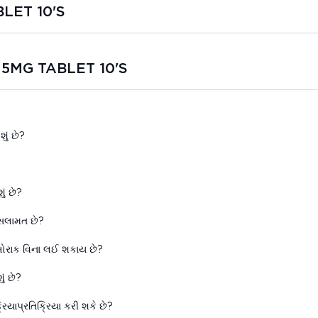
BLET 10'S
F 5MG TABLET 10'S
ું છે?
ં છે?
 સલામત છે?
ખોરાક વિના લઈ શકાય છે?
ં છે?
યાપ્રતિક્રિયા કરી શકે છે?