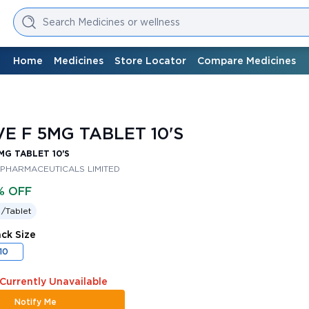
Search Medicines or wellness
Home
Medicines
Store Locator
Compare Medicines
E F 5MG TABLET 10'S
MG TABLET 10'S
 PHARMACEUTICALS LIMITED
% OFF
 /
Tablet
ack Size
10
 Currently Unavailable
Notify Me