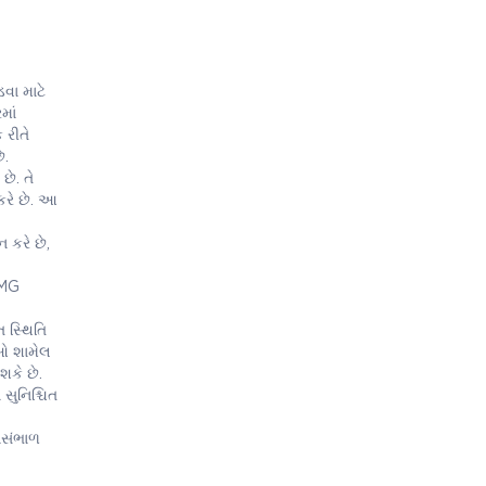
વા માટે
માં
 રીતે
ે.
છે. તે
કરે છે. આ
 કરે છે,
5MG
 સ્થિતિ
ાઓ શામેલ
શકે છે.
ુનિશ્ચિત
યસંભાળ