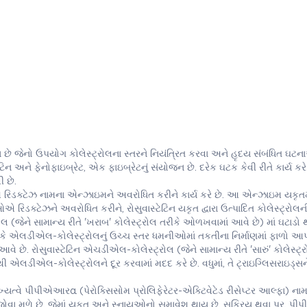
ેનો ઉપયોગ કોલેસ્ટ્રોલના સ્તરને નિયંત્રિત કરવા અને હૃદય સંબંધિત ઘટ
ટિન અને ફેનોફાઇબ્રેટ, એક ફાઇબ્રેટનું સંયોજન છે. દરેક ઘટક કેવી રીતે કાર્ય કરે 
 છે.
 રિડક્ટેઝ નામના એન્ઝાઇમને અવરોધિત કરીને કાર્ય કરે છે. આ એન્ઝાઇમ યકૃતમ
રિડક્ટેઝને અવરોધિત કરીને, રોસુવાસ્ટેટિન યકૃત દ્વારા ઉત્પાદિત કોલેસ્ટ્રોલની
 (જેને સામાન્ય રીતે 'ખરાબ' કોલેસ્ટ્રોલ તરીકે ઓળખવામાં આવે છે) માં ઘટાડો થ
 કે એલડીએલ-કોલેસ્ટ્રોલનું ઉચ્ચ સ્તર ધમનીઓમાં તકતીના નિર્માણમાં ફાળો આપ
 છે. રોસુવાસ્ટેટિન એચડીએલ-કોલેસ્ટ્રોલ (જેને સામાન્ય રીતે 'સારું' કોલેસ્ટ્ર
 એલડીએલ-કોલેસ્ટ્રોલને દૂર કરવામાં મદદ કરે છે. વધુમાં, તે ટ્રાઇગ્લિસરાઇડ્સ
 મુખ્યત્વે પીપીએઆરα (પેરોક્સિસોમ પ્રોલિફેરેટર-એક્ટિવેટેડ રીસેપ્ટર આલ્ફા) ના
જોવા મળે છે, જેમાં યકૃત અને સ્નાયુઓનો સમાવેશ થાય છે. સક્રિય થવા પર, 