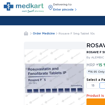
Delivering to
Enter pincode
Order Medicine
Rosave F 5mg Tablet 10s
ROSAV
ROSAVE F 5
By ALEMBIC
MRP
₹
15 
₹16.95 Only
Select a P
15
Product Is