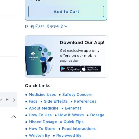
Add to Cart
17
વધુ વિકલ્પ ઉપલબ્ધ છે
Download Our App!
Get exclusive app only
offers on our mobile
application
Quick Links
Medicine Uses
Safety Concern
e
How It Works
Dosage
Missed Dosage
Quick Tips
How T
Faqs
Side Effects
References
About Medicine
Benefits
How To Use
How It Works
Dosage
Missed Dosage
Quick Tips
How To Store
Food Interactions
Written By
Reviewed By