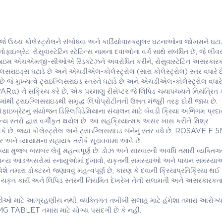
 કોલેસ્ટ્રોલને સંબોધવા અને કાર્ડિયોવાસ્ક્યુલર ઘટનાઓના જોખમને ઘટાડ
નોફાઇબ્રેટ. રોસુવાસ્ટેટિન સ્ટેટિન્સ નામના દવાઓના વર્ગ સાથે સંબંધિત છે, જે લીવર
 એન્ઝાઇમ એચએમજી-સીઓએ રિડક્ટેઝને અવરોધિત કરીને, રોસુવાસ્ટેટિન અસરકારક
િસરાઇડ્સ ઘટાડે છે અને એચડીએલ-કોલેસ્ટ્રોલ (સારા કોલેસ્ટ્રોલ) સ્તર વધારે છ
ે જે મુખ્યત્વે ટ્રાઇગ્લિસરાઇડ સ્તરને ઘટાડે છે અને એચડીએલ-કોલેસ્ટ્રોલ વધારે 
PPARα) ને સક્રિય કરે છે, એક પરમાણુ રીસેપ્ટર જે લિપિડ ચયાપચયને નિયંત્રિત 
ંથી ટ્રાઇગ્લિસરાઇડથી સમૃદ્ધ લિપોપ્રોટીનની ઉન્નત મંજૂરી તરફ દોરી જાય છે.
્રેટનું સંયોજન ડિસ્લિપિડેમિયાના સંચાલન માટે બેવડી ક્રિયા અભિગમ પ્રદાન
ય સ્તરો દ્વારા વર્ગીકૃત થયેલ છે. આ સહક્રિયાત્મક અસર ખાસ કરીને મિશ્ર
 છે, જ્યાં કોલેસ્ટ્રોલ અને ટ્રાઇગ્લિસરાઇડ બંનેનું સ્તર વધે છે. ROSAVE F 
 અને વ્યાયામના સહાયક તરીકે સૂચવવામાં આવે છે.
 મુજબ બરાબર લેવું મહત્વપૂર્ણ છે. ડોઝ અને સારવારની અવધિ તમારી વ્યક્તિગત
 સામાન્ય આડઅસરોમાં સ્નાયુઓમાં દુખાવો, યકૃતની સમસ્યાઓ અને પાચન સમસ્ય
તમારા ડોક્ટરને જણાવવું મહત્વપૂર્ણ છે, કારણ કે દવાની ક્રિયાપ્રતિક્રિયા થઈ 
 કાર્ય અને લિપિડ સ્તરની નિયમિત દેખરેખ તેની સલામતી અને અસરકારકતા સ
્રીઓ માટે આગ્રહણીય નથી. વ્યક્તિગત તબીબી સલાહ માટે હંમેશા તમારા આરોગ્
G TABLET તમારા માટે યોગ્ય પસંદગી છે કે નહીં.