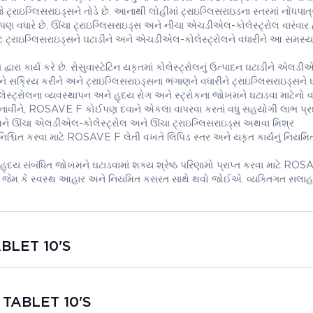
ટ્રાઇગ્લિસરાઇડ્સને તોડે છે. આનાથી લોહીમાં ટ્રાઇગ્લિસરાઇડના સ્તરમાં નોંધપાત્
 પણ વધારે છે. ઊંચા ટ્રાઇગ્લિસરાઇડ્સ અને નીચા એચડીએલ-કોલેસ્ટ્રોલ વારંવાર
ેટ ટ્રાઇગ્લિસરાઇડ્સને ઘટાડીને અને એચડીએલ-કોલેસ્ટ્રોલને વધારીને આ સમસ્ય
ા કાર્ય કરે છે. રોસુવાસ્ટેટિન યકૃતમાં કોલેસ્ટ્રોલનું ઉત્પાદન ઘટાડીને એલડ
ને સક્રિય કરીને અને ટ્રાઇગ્લિસરાઇડ્સના ભંગાણને વધારીને ટ્રાઇગ્લિસરાઇડ્સને ઘ
ેસ્ટ્રોલના વ્યવસ્થાપન અને હૃદય રોગ અને સ્ટ્રોકના જોખમને ઘટાડવા માટેનો વ
નાવીને, ROSAVE F કોઈપણ દવાને એકલા વાપરવા કરતાં વધુ સહયોગી લાભ પ્રદ
ેમને ઊંચા એલડીએલ-કોલેસ્ટ્રોલ અને ઊંચા ટ્રાઇગ્લિસરાઇડ્સ અથવા મિશ્ર
સુનિશ્ચિત કરવા માટે ROSAVE F લેતી વખતે લિપિડ સ્તર અને યકૃત કાર્યનું નિયમિત
ને હૃદય સંબંધિત જોખમને ઘટાડવામાં શક્ય શ્રેષ્ઠ પરિણામો પ્રાપ્ત કરવા માટે RO
 જેમ કે સ્વસ્થ આહાર અને નિયમિત કસરત સાથે થવો જોઈએ. વ્યક્તિગત સલા
ABLET 10'S
 TABLET 10'S