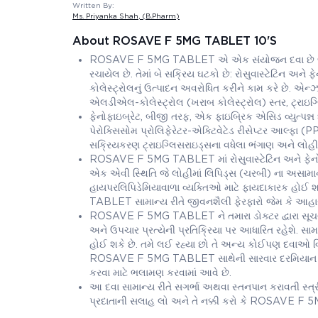
Written By:
Ms. Priyanka Shah
, (B.Pharm)
About ROSAVE F 5MG TABLET 10'S
ROSAVE F 5MG TABLET એ એક સંયોજન દવા છે જે ઉચ્ચ
રચાયેલ છે. તેમાં બે સક્રિય ઘટકો છે: રોસુવાસ્ટેટિન અને ફે
કોલેસ્ટ્રોલનું ઉત્પાદન અવરોધિત કરીને કામ કરે છે.
એલડીએલ-કોલેસ્ટ્રોલ (ખરાબ કોલેસ્ટ્રોલ) સ્તર, ટ્રાઇગ્લ
ફેનોફાઇબ્રેટ, બીજી તરફ, એક ફાઇબ્રિક એસિડ વ્યુત્પન્ન છ
પેરોક્સિસોમ પ્રોલિફેરેટર-એક્ટિવેટેડ રીસેપ્ટર આલ્ફા (
સક્રિયકરણ ટ્રાઇગ્લિસરાઇડ્સના વધેલા ભંગાણ અને લોહીમા
ROSAVE F 5MG TABLET માં રોસુવાસ્ટેટિન અને ફેનોફાઇબ
એક એવી સ્થિતિ જે લોહીમાં લિપિડ્સ (ચરબી) ના અસામાન્
હાયપરલિપિડેમિયાવાળા વ્યક્તિઓ માટે ફાયદાકારક હોઈ શકે
TABLET સામાન્ય રીતે જીવનશૈલી ફેરફારો જેમ કે આહાર
ROSAVE F 5MG TABLET ને તમારા ડોક્ટર દ્વારા સૂચવ્યા
અને ઉપચાર પ્રત્યેની પ્રતિક્રિયા પર આધારિત રહેશે.
હોઈ શકે છે. તમે લઈ રહ્યા છો તે અન્ય કોઈપણ દવાઓ વિશે 
ROSAVE F 5MG TABLET સાથેની સારવાર દરમિયાન યકૃત
કરવા માટે ભલામણ કરવામાં આવે છે.
આ દવા સામાન્ય રીતે સગર્ભા અથવા સ્તનપાન કરાવતી સ્ત
પ્રદાતાની સલાહ લો અને તે નક્કી કરો કે ROSAVE F 5M