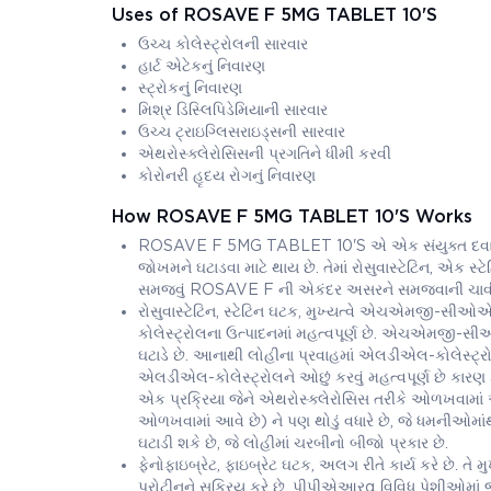
Uses of ROSAVE F 5MG TABLET 10'S
ઉચ્ચ કોલેસ્ટ્રોલની સારવાર
હાર્ટ એટેકનું નિવારણ
સ્ટ્રોકનું નિવારણ
મિશ્ર ડિસ્લિપિડેમિયાની સારવાર
ઉચ્ચ ટ્રાઇગ્લિસરાઇડ્સની સારવાર
એથરોસ્ક્લેરોસિસની પ્રગતિને ધીમી કરવી
કોરોનરી હૃદય રોગનું નિવારણ
How ROSAVE F 5MG TABLET 10'S Works
ROSAVE F 5MG TABLET 10'S એ એક સંયુક્ત દવા છે જ
જોખમને ઘટાડવા માટે થાય છે. તેમાં રોસુવાસ્ટેટિન, એક સ્ટે
સમજવું ROSAVE F ની એકંદર અસરને સમજવાની ચાવી
રોસુવાસ્ટેટિન, સ્ટેટિન ઘટક, મુખ્યત્વે એચએમજી-સીઓએ
કોલેસ્ટ્રોલના ઉત્પાદનમાં મહત્વપૂર્ણ છે. એચએમજી-સીઓએ 
ઘટાડે છે. આનાથી લોહીના પ્રવાહમાં એલડીએલ-કોલેસ્ટ્રોલ
એલડીએલ-કોલેસ્ટ્રોલને ઓછું કરવું મહત્વપૂર્ણ છે કારણ
એક પ્રક્રિયા જેને એથરોસ્ક્લેરોસિસ તરીકે ઓળખવામાં આવે
ઓળખવામાં આવે છે) ને પણ થોડું વધારે છે, જે ધમનીઓમાંથી
ઘટાડી શકે છે, જે લોહીમાં ચરબીનો બીજો પ્રકાર છે.
ફેનોફાઇબ્રેટ, ફાઇબ્રેટ ઘટક, અલગ રીતે કાર્ય કરે છે. તે
પ્રોટીનને સક્રિય કરે છે. પીપીએઆરα વિવિધ પેશીઓમાં 