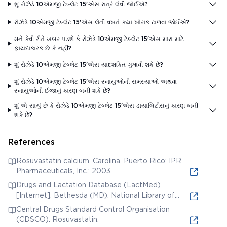
શું રોઝેડે 10એમજી ટેબ્લેટ 15'એસ રાત્રે લેવી જોઈએ?
રોઝેડે 10એમજી ટેબ્લેટ 15'એસ લેતી વખતે કયા ખોરાક ટાળવા જોઈએ?
મને કેવી રીતે ખબર પડશે કે રોઝેડે 10એમજી ટેબ્લેટ 15'એસ મારા માટે
ફાયદાકારક છે કે નહીં?
શું રોઝેડે 10એમજી ટેબ્લેટ 15'એસ યાદશક્તિ ગુમાવી શકે છે?
શું રોઝેડે 10એમજી ટેબ્લેટ 15'એસ સ્નાયુઓની સમસ્યાઓ અથવા
સ્નાયુઓની ઈજાનું કારણ બની શકે છે?
શું એ સાચું છે કે રોઝેડે 10એમજી ટેબ્લેટ 15'એસ ડાયાબિટીસનું કારણ બની
શકે છે?
References
Rosuvastatin calcium. Carolina, Puerto Rico: IPR
Pharmaceuticals, Inc.; 2003.
Drugs and Lactation Database (LactMed)
[Internet]. Bethesda (MD): National Library of
Medicine (US); 2006. Rosuvastatin. [Updated 2019
Central Drugs Standard Control Organisation
Jun 3].
(CDSCO). Rosuvastatin.