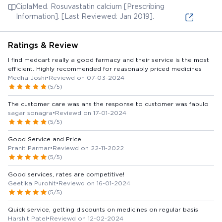
CiplaMed. Rosuvastatin calcium [Prescribing
Information]. [Last Reviewed: Jan 2019].
Ratings & Review
I find medcart really a good farmacy and their service is the most
efficient. Highly recommended for reasonably priced medicines
Medha Joshi
•
Reviewd on 07-03-2024
(5/5)
The customer care was ans the response to customer was fabulo
sagar sonagra
•
Reviewd on 17-01-2024
(5/5)
Good Service and Price
Pranit Parmar
•
Reviewd on 22-11-2022
(5/5)
Good services, rates are competitive!
Geetika Purohit
•
Reviewd on 16-01-2024
(5/5)
Quick service, getting discounts on medicines on regular basis
Harshit Patel
•
Reviewd on 12-02-2024