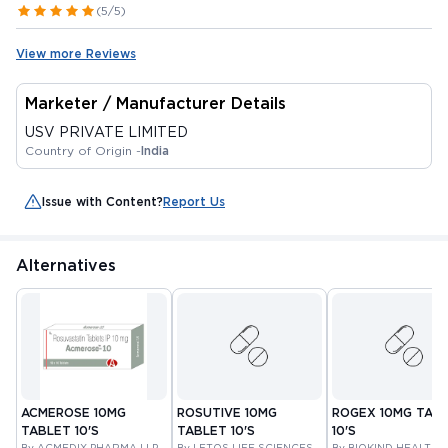
(5/5)
View more Reviews
Marketer / Manufacturer Details
USV PRIVATE LIMITED
Country of Origin -
India
Issue with Content?
Report Us
Alternatives
ACMEROSE 10MG
ROSUTIVE 10MG
ROGEX 10MG TAB
TABLET 10'S
TABLET 10'S
10'S
By ACMEDIX PHARMA LLP
By LETOS LIFE SCIENCES
By BIOKIND HEALTH