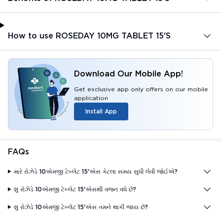
How to use ROSEDAY 10MG TABLET 15'S
Download Our Mobile App!
Get exclusive app only offers on our mobile
application
Install App
FAQs
મારે રોઝેડે 10એમજી ટેબ્લેટ 15'એસ કેટલા સમય સુધી લેવી જોઈએ?
શું રોઝેડે 10એમજી ટેબ્લેટ 15'એસથી વજન વધે છે?
શું રોઝેડે 10એમજી ટેબ્લેટ 15'એસ તમને થાકી જાય છે?