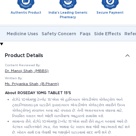
Authentic Product
India's Leading Generic
Secure Payment
Pharmacy
Medicine Uses
Safety Concern
Faqs
Side Effects
Refe
Product Details
Content Reviewed By:
Dr. Manoj Shah
, (MBBS)
Written By:
Ms. Priyanka Shah
, (B.Pharm)
About ROSEDAY 10MG TABLET 15'S
રોઝેડે 10એમજી ટેબ્લેટ 15'એસ એ હાનિકારક એલડીએલ કોલેસ્ટ્રોલ અને
ટ્રાઇગ્લિસરાઇડ્સ ઘટાડીને ફાયદાકારક એચડીએલ કોલેસ્ટ્રોલ વધારીને ઉચ્ચ
કોલેસ્ટ્રોલનું સંચાલન કરવા માટે વપરાય છે. તેની અસરકારકતા વધારવા માટે,
નિયમિત કસરત અને ઓછી ચરબીવાળા આહારનો સમાવેશ કરો.
સામાન્ય રીતે, રોઝેડે 10એમજી ટેબ્લેટ 15'એસ સારી રીતે સહન કરવામાં આવે છે.
કેટલાક વ્યક્તિઓને ઝાડા, ગેસ અથવા પેટ ખરાબ થવા જેવી આડઅસરો થઈ શકે
છે. ખોરાક સાથે દવા લેવાથી આ લક્ષણોને ઘટાડવામાં મદદ મળી શકે છે.