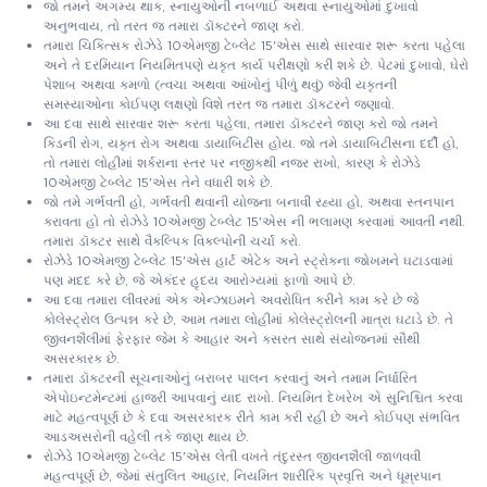
જો તમને અગમ્ય થાક, સ્નાયુઓની નબળાઈ અથવા સ્નાયુઓમાં દુખાવો
અનુભવાય, તો તરત જ તમારા ડૉક્ટરને જાણ કરો.
તમારા ચિકિત્સક રોઝેડે 10એમજી ટેબ્લેટ 15'એસ સાથે સારવાર શરૂ કરતા પહેલા
અને તે દરમિયાન નિયમિતપણે યકૃત કાર્ય પરીક્ષણો કરી શકે છે. પેટમાં દુખાવો, ઘેરો
પેશાબ અથવા કમળો (ત્વચા અથવા આંખોનું પીળું થવું) જેવી યકૃતની
સમસ્યાઓના કોઈપણ લક્ષણો વિશે તરત જ તમારા ડૉક્ટરને જણાવો.
આ દવા સાથે સારવાર શરૂ કરતા પહેલા, તમારા ડૉક્ટરને જાણ કરો જો તમને
કિડની રોગ, યકૃત રોગ અથવા ડાયાબિટીસ હોય. જો તમે ડાયાબિટીસના દર્દી હો,
તો તમારા લોહીમાં શર્કરાના સ્તર પર નજીકથી નજર રાખો, કારણ કે રોઝેડે
10એમજી ટેબ્લેટ 15'એસ તેને વધારી શકે છે.
જો તમે ગર્ભવતી હો, ગર્ભવતી થવાની યોજના બનાવી રહ્યા હો, અથવા સ્તનપાન
કરાવતા હો તો રોઝેડે 10એમજી ટેબ્લેટ 15'એસ ની ભલામણ કરવામાં આવતી નથી.
તમારા ડૉક્ટર સાથે વૈકલ્પિક વિકલ્પોની ચર્ચા કરો.
રોઝેડે 10એમજી ટેબ્લેટ 15'એસ હાર્ટ એટેક અને સ્ટ્રોકના જોખમને ઘટાડવામાં
પણ મદદ કરે છે, જે એકંદર હૃદય આરોગ્યમાં ફાળો આપે છે.
આ દવા તમારા લીવરમાં એક એન્ઝાઇમને અવરોધિત કરીને કામ કરે છે જે
કોલેસ્ટ્રોલ ઉત્પન્ન કરે છે, આમ તમારા લોહીમાં કોલેસ્ટ્રોલની માત્રા ઘટાડે છે. તે
જીવનશૈલીમાં ફેરફાર જેમ કે આહાર અને કસરત સાથે સંયોજનમાં સૌથી
અસરકારક છે.
તમારા ડૉક્ટરની સૂચનાઓનું બરાબર પાલન કરવાનું અને તમામ નિર્ધારિત
એપોઇન્ટમેન્ટમાં હાજરી આપવાનું યાદ રાખો. નિયમિત દેખરેખ એ સુનિશ્ચિત કરવા
માટે મહત્વપૂર્ણ છે કે દવા અસરકારક રીતે કામ કરી રહી છે અને કોઈપણ સંભવિત
આડઅસરોની વહેલી તકે જાણ થાય છે.
રોઝેડે 10એમજી ટેબ્લેટ 15'એસ લેતી વખતે તંદુરસ્ત જીવનશૈલી જાળવવી
મહત્વપૂર્ણ છે, જેમાં સંતુલિત આહાર, નિયમિત શારીરિક પ્રવૃત્તિ અને ધૂમ્રપાન