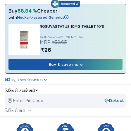
Buy
88.84 %
Cheaper
with
Medkart-assured Generics
ROSUVASTATUS 10MG TABLET 10'S
by INNOVA CAPTAB LIMITED
MRP
₹32.65
₹26
Buy & save more
143 વધુ વિકલ્પ ઉપલબ્ધ છે
ડિલિવરી ક્યારે થશે?:
Enter Pin Code
Detect
ડિલિવરી થશે: --