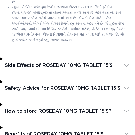
છે.
વધુમાં, રોઝેડે 10એમજી ટેબ્લેટ 15'એસ ઉચ્ચ ઘનતાવાળા લિપોપ્રોટીન
(એચડીએલ) કોલેસ્ટ્રોલમાં વધારો કરવામાં ફાળો આપે છે, જેને સામાન્ય રીતે
'સારા' કોલેસ્ટ્રોલ તરીકે ઓળખવામાં આવે છે. એચડીએલ કોલેસ્ટ્રોલ
ધમનીઓમાંથી એલડીએલ કોલેસ્ટ્રોલને દૂર કરવામાં મદદ કરે છે, જે હૃદય રોગ
સામે રક્ષણ આપે છે. આ લિપિડ સ્તરોને સંશોધિત કરીને, રોઝેડે 10એમજી ટેબ્લેટ
15'એસ ધમનીઓમાં પ્લેકના નિર્માણને રોકવામાં મહત્વપૂર્ણ ભૂમિકા ભજવે છે, જે
હાર્ટ એટેક અને સ્ટ્રોકનું જોખમ ઘટાડે છે.
Side Effects of ROSEDAY 10MG TABLET 15'S
Safety Advice for ROSEDAY 10MG TABLET 15'S
How to store ROSEDAY 10MG TABLET 15'S?
Benefits of ROSEDAY 10MG TABLET 15'S