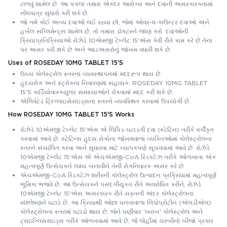
ટાળવું શામેલ છે. આ પગલાં તમારા એકંદર આરોગ્ય અને દવાની અસરકારકતામાં
નોંધપાત્ર સુધારો કરી શકે છે.
જો તમે કોઈ અન્ય દવાઓ લઈ રહ્યા છો, જેમાં ઓવર-ધ-કાઉન્ટર દવાઓ અને
હર્બલ સપ્લિમેન્ટ્સ શામેલ છે, તો તમારા ડૉક્ટરને જાણ કરો. દવાઓની
ક્રિયાપ્રતિક્રિયાઓ રોઝેડે 10એમજી ટેબ્લેટ 15'એસ કેવી રીતે કામ કરે છે તેના
પર અસર કરી શકે છે અને આડઅસરોનું જોખમ વધારી શકે છે.
Uses of ROSEDAY 10MG TABLET 15'S
ઉચ્ચ કોલેસ્ટ્રોલ સ્તરના વ્યવસ્થાપનમાં મદદરૂપ થાય છે.
હૃદયરોગ અને સ્ટ્રોકના નિવારણમાં સહાયક. ROSEDAY 10MG TABLET
15'S કાર્ડિયોવાસ્ક્યુલર સમસ્યાઓને રોકવામાં મદદ કરી શકે છે.
એલિવેટેડ ટ્રિગ્લાઇસેરાઇડ્સના સ્તરને વ્યવસ્થિત કરવામાં ઉપયોગી છે.
How ROSEDAY 10MG TABLET 15'S Works
રોઝેડે 10એમજી ટેબ્લેટ 15'એસ એ લિપિડ-ઘટાડતી દવા (સ્ટેટિન) તરીકે વર્ગીકૃત
કરવામાં આવે છે. સ્ટેટિન્સ હૃદય રોગોના જોખમવાળા વ્યક્તિઓમાં કોલેસ્ટ્રોલના
સ્તરને સંચાલિત કરવા અને સુધારવા માટે વ્યાપકપણે સૂચવવામાં આવે છે. રોઝેડે
10એમજી ટેબ્લેટ 15'એસ એ એચએમજી-CoA રિડક્ટેઝ તરીકે ઓળખાતા એક
મહત્વપૂર્ણ ઉત્સેચકને લક્ષ્ય બનાવીને તેની રોગનિવારક અસર કરે છે.
એચએમજી-CoA રિડક્ટેઝ શરીરની કોલેસ્ટ્રોલ ઉત્પાદન પ્રક્રિયામાં મહત્વપૂર્ણ
ભૂમિકા ભજવે છે. આ ઉત્સેચકને પસંદગીયુક્ત રીતે અવરોધિત કરીને, રોઝેડે
10એમજી ટેબ્લેટ 15'એસ અસરકારક રીતે યકૃતની અંદર કોલેસ્ટ્રોલના
સંશ્લેષણને ઘટાડે છે. આ ક્રિયાથી ઓછા ઘનતાવાળા લિપોપ્રોટીન (એલડીએલ)
કોલેસ્ટ્રોલના સ્તરમાં ઘટાડો થાય છે, જેને ઘણીવાર 'ખરાબ' કોલેસ્ટ્રોલ અને
ટ્રાઇગ્લિસરાઇડ્સ તરીકે ઓળખવામાં આવે છે, જે લોહીમાં ચરબીનો બીજો પ્રકાર