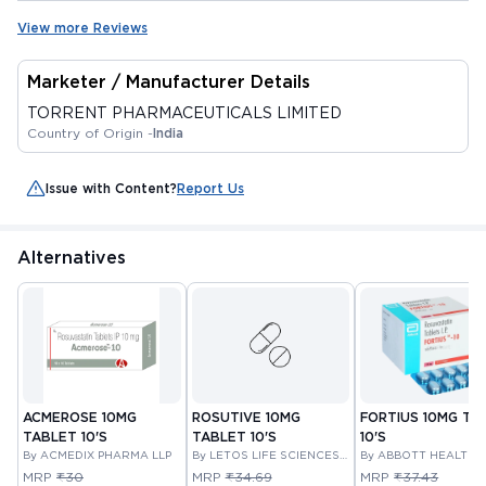
View more Reviews
Marketer / Manufacturer Details
TORRENT PHARMACEUTICALS LIMITED
Country of Origin -
India
Issue with Content?
Report Us
Alternatives
ACMEROSE 10MG
ROSUTIVE 10MG
FORTIUS 10MG TA
TABLET 10'S
TABLET 10'S
10'S
By ACMEDIX PHARMA LLP
By LETOS LIFE SCIENCES
By ABBOTT HEALTH 
PRIVATE LIMITED
PRIVATE LIMITED
MRP
₹30
MRP
₹34.69
MRP
₹37.43