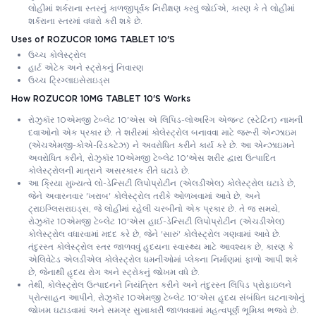
લોહીમાં શર્કરાના સ્તરનું કાળજીપૂર્વક નિરીક્ષણ કરવું જોઈએ, કારણ કે તે લોહીમાં
શર્કરાના સ્તરમાં વધારો કરી શકે છે.
Uses of ROZUCOR 10MG TABLET 10'S
ઉચ્ચ કોલેસ્ટ્રોલ
હાર્ટ એટેક અને સ્ટ્રોકનું નિવારણ
ઉચ્ચ ટ્રિગ્લાઇસેરાઇડ્સ
How ROZUCOR 10MG TABLET 10'S Works
રોઝુકૉર 10એમજી ટેબ્લેટ 10'એસ એ લિપિડ-લોઅરિંગ એજન્ટ (સ્ટેટિન) નામની
દવાઓનો એક પ્રકાર છે. તે શરીરમાં કોલેસ્ટ્રોલ બનાવવા માટે જરૂરી એન્ઝાઇમ
(એચએમજી-કોએ-રિડક્ટેઝ) ને અવરોધિત કરીને કાર્ય કરે છે. આ એન્ઝાઇમને
અવરોધિત કરીને, રોઝુકૉર 10એમજી ટેબ્લેટ 10'એસ શરીર દ્વારા ઉત્પાદિત
કોલેસ્ટ્રોલની માત્રાને અસરકારક રીતે ઘટાડે છે.
આ ક્રિયા મુખ્યત્વે લો-ડેન્સિટી લિપોપ્રોટીન (એલડીએલ) કોલેસ્ટ્રોલ ઘટાડે છે,
જેને અવારનવાર 'ખરાબ' કોલેસ્ટ્રોલ તરીકે ઓળખવામાં આવે છે, અને
ટ્રાઇગ્લિસરાઇડ્સ, જે લોહીમાં રહેલી ચરબીનો એક પ્રકાર છે. તે જ સમયે,
રોઝુકૉર 10એમજી ટેબ્લેટ 10'એસ હાઈ-ડેન્સિટી લિપોપ્રોટીન (એચડીએલ)
કોલેસ્ટ્રોલ વધારવામાં મદદ કરે છે, જેને 'સારું' કોલેસ્ટ્રોલ ગણવામાં આવે છે.
તંદુરસ્ત કોલેસ્ટ્રોલ સ્તર જાળવવું હૃદયના સ્વાસ્થ્ય માટે આવશ્યક છે, કારણ કે
એલિવેટેડ એલડીએલ કોલેસ્ટ્રોલ ધમનીઓમાં પ્લેકના નિર્માણમાં ફાળો આપી શકે
છે, જેનાથી હૃદય રોગ અને સ્ટ્રોકનું જોખમ વધે છે.
તેથી, કોલેસ્ટ્રોલ ઉત્પાદનને નિયંત્રિત કરીને અને તંદુરસ્ત લિપિડ પ્રોફાઇલને
પ્રોત્સાહન આપીને, રોઝુકૉર 10એમજી ટેબ્લેટ 10'એસ હૃદય સંબંધિત ઘટનાઓનું
જોખમ ઘટાડવામાં અને સમગ્ર સુખાકારી જાળવવામાં મહત્વપૂર્ણ ભૂમિકા ભજવે છે.