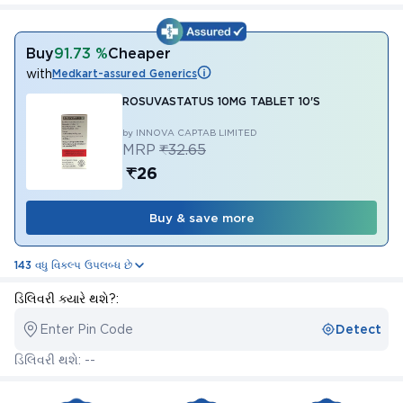
Buy
91.73 %
Cheaper
with
Medkart-assured Generics
ROSUVASTATUS 10MG TABLET 10'S
by INNOVA CAPTAB LIMITED
MRP
₹32.65
₹26
Buy & save more
143 વધુ વિકલ્પ ઉપલબ્ધ છે
ડિલિવરી ક્યારે થશે?:
Enter Pin Code
Detect
ડિલિવરી થશે: --