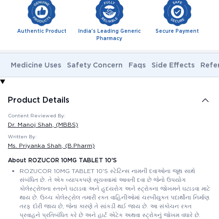
Authentic Product
India's Leading Generic
Secure Payment
Pharmacy
Medicine Uses
Safety Concern
Faqs
Side Effects
Refe
Product Details
Content Reviewed By:
Dr. Manoj Shah
, (MBBS)
Written By:
Ms. Priyanka Shah
, (B.Pharm)
About ROZUCOR 10MG TABLET 10'S
ROZUCOR 10MG TABLET 10'S સ્ટેટિન્સ નામની દવાઓના જૂથ સાથે
સંબંધિત છે. તે એક વ્યાપકપણે સૂચવવામાં આવતી દવા છે જેનો ઉપયોગ
કોલેસ્ટ્રોલના સ્તરને ઘટાડવા અને હૃદયરોગ અને સ્ટ્રોકના જોખમને ઘટાડવા માટે
થાય છે. ઉચ્ચ કોલેસ્ટ્રોલ તમારી રક્ત વાહિનીઓમાં ચરબીયુક્ત પદાર્થોના નિર્માણ
તરફ દોરી જાય છે, જેના કારણે તે સાંકડી થઈ જાય છે. આ સંકોચન રક્ત
પ્રવાહને પ્રતિબંધિત કરે છે અને હાર્ટ એટેક અથવા સ્ટ્રોકનું જોખમ વધારે છે.