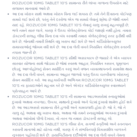
ROZUCOR 10MG TABLET 10'S સામાન્ય રીતે લાંબા ગાળાના ઉપયોગ માટે
સલામત માનવામાં આવે છે.
આ દવા ખોરાક સાથે અથવા ખોરાક વિના લઈ શકાય છે. તમે તેને દિવસના કોઈપણ
સમયે લઈ શકો છો, પરંતુ તેને દરરોજ એક જ સમયે લેવાનું શ્રેષ્ઠ છે જેથી તમને
યાદ રહે. ROZUCOR 10MG TABLET 10'S લેવાનું ચાલુ રાખવું મહત્વપૂર્ણ છે,
ભલે તમને સારું લાગે, કારણ કે ઉચ્ચ કોલેસ્ટ્રોલના કોઈ લક્ષણો નથી હોતા. તમારા
ડૉક્ટરની સલાહ લીધા વિના દવા બંધ કરવાથી તમારા કોલેસ્ટ્રોલનું સ્તર ફરીથી વધી
શકે છે, જેનાથી તમારી સ્થિતિ વધુ ખરાબ થઈ શકે છે અને કાર્ડિયોવેસ્ક્યુલર
સમસ્યાઓનું જોખમ વધી શકે છે. આ દવા લેતી વખતે નિયમિત કોલેસ્ટ્રોલ સ્તરની
તપાસ જરૂરી છે.
ROZUCOR 10MG TABLET 10'S સૌથી અસરકારક છે જ્યારે તે એક વ્યાપક
સારવાર યોજના સાથે જોડાય છે જેમાં સ્વસ્થ આહાર, નિયમિત કસરત, ધૂમ્રપાન
છોડવું, આલ્કોહોલનું સેવન મર્યાદિત કરવું અને વજન વ્યવસ્થાપનનો સમાવેશ થાય
છે. આ દવા લેતી વખતે, સામાન્ય આહાર જાળવો પરંતુ ઉચ્ચ ચરબીવાળા ખોરાકનું
સેવન મર્યાદિત કરો. આ સહકાર્યકારી અભિગમ ROZUCOR 10MG TABLET
10'S ના ફાયદાઓને મહત્તમ કરે છે અને એકંદર કાર્ડિયોવેસ્ક્યુલર સ્વાસ્થ્યને
પ્રોત્સાહન આપે છે.
ROZUCOR 10MG TABLET 10'S ની સામાન્ય આડઅસરોમાં સ્નાયુઓમાં
દુખાવો અથવા નબળાઇ, ઉબકા, માથાનો દુખાવો અને પેટમાં દુખાવો શામેલ હોઈ શકે
છે. આ આડઅસરો સામાન્ય રીતે હળવી અને કામચલાઉ હોય છે. જો કે, જો તે
ચાલુ રહે અથવા વધુ ખરાબ થાય, અથવા જો તમને સ્નાયુઓમાં અગમ્ય દુખાવો
અથવા આંખોમાં પીળો દેખાય, તો તરત જ તમારા ડૉક્ટરની સલાહ લો.
ROZUCOR 10MG TABLET 10'S લીવર રોગ, સગર્ભા સ્ત્રીઓ અને સ્તનપાન
કરાવતી માતાઓ માટે યોગ્ય નથી, કારણ કે તે સંભવિતપણે વિકાસશીલ બાળકને
નુકસાન પહોંચાડી શકે છે. ડાયાબિટીસના દર્દીઓએ આ દવા લેતી વખતે તેમના