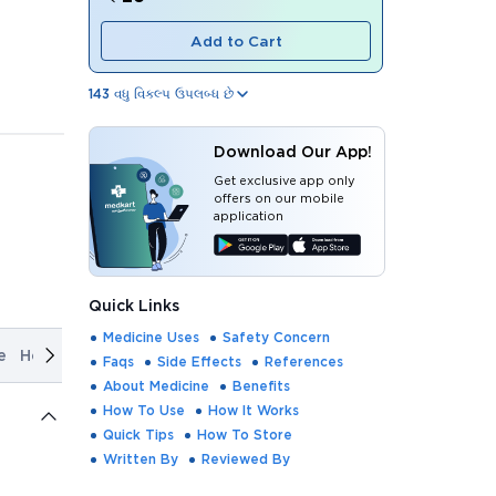
Add to Cart
143
વધુ વિકલ્પ ઉપલબ્ધ છે
Download Our App!
Get exclusive app only
offers on our mobile
application
Quick Links
Medicine Uses
Safety Concern
e
How It Works
Quick Tips
How To Store
Written By
Rev
Faqs
Side Effects
References
About Medicine
Benefits
How To Use
How It Works
Quick Tips
How To Store
Written By
Reviewed By