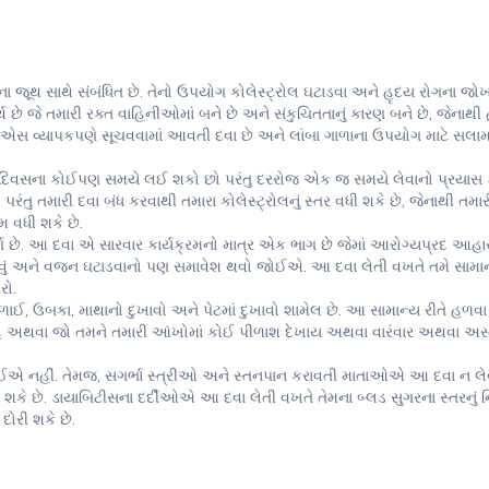
ા જૂથ સાથે સંબંધિત છે. તેનો ઉપયોગ કોલેસ્ટ્રોલ ઘટાડવા અને હૃદય રોગના જો
 છે જે તમારી રક્ત વાહિનીઓમાં બને છે અને સંકુચિતતાનું કારણ બને છે, જેનાથી 
10'એસ વ્યાપકપણે સૂચવવામાં આવતી દવા છે અને લાંબા ગાળાના ઉપયોગ માટે સલા
ને દિવસના કોઈપણ સમયે લઈ શકો છો પરંતુ દરરોજ એક જ સમયે લેવાનો પ્રયાસ 
પરંતુ તમારી દવા બંધ કરવાથી તમારા કોલેસ્ટ્રોલનું સ્તર વધી શકે છે, જેનાથી તમાર
મ વધી શકે છે.
ૂર્ણ છે. આ દવા એ સારવાર કાર્યક્રમનો માત્ર એક ભાગ છે જેમાં આરોગ્યપ્રદ આહા
ત કરવું અને વજન ઘટાડવાનો પણ સમાવેશ થવો જોઈએ. આ દવા લેતી વખતે તમે સામાન્
રો.
ઈ, ઉબકા, માથાનો દુખાવો અને પેટમાં દુખાવો શામેલ છે. આ સામાન્ય રીતે હળવા
હે અથવા જો તમને તમારી આંખોમાં કોઈ પીળાશ દેખાય અથવા વારંવાર અથવા અસ્
ોઈએ નહીં. તેમજ, સગર્ભા સ્ત્રીઓ અને સ્તનપાન કરાવતી માતાઓએ આ દવા ન લે
ે છે. ડાયાબિટીસના દર્દીઓએ આ દવા લેતી વખતે તેમના બ્લડ સુગરના સ્તરનું ન
દોરી શકે છે.