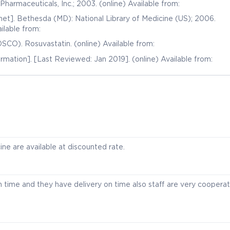
Rosuvastatin calcium. Carolina, Puerto Rico: IPR Pharmaceuticals, Inc.; 2003. (online) Available from:
et]. Bethesda (MD): National Library of Medicine (US); 2006.
un 3]. (online) Available from:
Central Drugs Standard Control Organisation (CDSCO). Rosuvastatin. (online) Available from:
rmation]. [Last Reviewed: Jan 2019]. (online) Available from:
ne are available at discounted rate.
time and they have delivery on time also staff are very cooperat