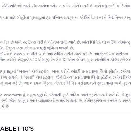
આ પરિસ્થિતિઓ સાથે સંકળાયેલા જોખમ પરિબળોને ઘટાડીને અને વધુ સારી કાર્ડિયોવા
માટે લોહીના પ્રવાહમાં ટ્રાઇગ્લિસરાઇડ્સના એલિવેટેડ સ્તરને નિયંત્રિત કરવું
ંધિત છે જેને સ્ટેટિન્સ તરીકે ઓળખવામાં આવે છે, જેને લિપિડ-લોઅરિંગ એજન્ટ્
િયંત્રિત કરવામાં મહત્વપૂર્ણ ભૂમિકા ભજવે છે.
ને લક્ષ્ય બનાવીને અને અવરોધિત કરીને કાર્ય કરે છે. આ ઉત્સેચક શરીરના
ત કરીને, રોઝુસ્ટેટ 10એમજી ટેબ્લેટ 10'એસ લીવર દ્વારા સંશ્લેષિત કોલેસ્ટ્રોલની
રક્તપ્રવાહમાં "ખરાબ" કોલેસ્ટ્રોલ, ખાસ કરીને ઓછી ઘનતાવાળા લિપોપ્રોટીન (
ે. તે જ સમયે, તે "સારા" કોલેસ્ટ્રોલ, જેને ઉચ્ચ ઘનતાવાળા લિપોપ્રોટીન (એચડી
નું કામ કરે છે. આ વ્યાપક ક્રિયા એકંદર લિપિડ પ્રોફાઇલને સુધારવામાં અને હૃદય
લ સ્તર જાળવવું મહત્વપૂર્ણ છે, જેનાથી હાર્ટ એટેક અને સ્ટ્રોક થઈ શકે છે. રોઝુસ્
પે જેમાં આહાર અને વ્યાયામનો સમાવેશ થાય છે, કોલેસ્ટ્રોલના સ્તરને અસરકા
પે છે.
TABLET 10'S