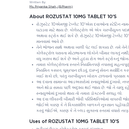
Written By:
Ms. Priyanka Shah
, (B.Pharm)
About ROZUSTAT 10MG TABLET 10'S
રોઝુસ્ટેટ 10એમજી ટેબ્લેટ 10'એસ દવાઓના સ્ટેટિન નામન
ઘટાડવા માટે થાય છે. કોલેસ્ટ્રોલ એ એક ચરબીયુક્ત પદાર્થ
અથવા સ્ટ્રોક થઈ શકે છે. રોઝુસ્ટેટ 10એમજી ટેબ્લેટ 
માનવામાં આવે છે.
તેને ભોજન સાથે અથવા ખાલી પેટ લઈ શકાય છે. તમે તે
કોલેસ્ટ્રોલ ધરાવતા મોટાભાગના લોકોને બીમાર લાગતું નથી, 
વધુ ખરાબ થઈ શકે છે અને હૃદય રોગ અને સ્ટ્રોકનું જોખ
તમારા કોલેસ્ટ્રોલના સ્તરને નિયમિતપણે તપાસવું મહત્વપ
નિયમિત કસરત, ધૂમ્રપાન છોડવું, દારૂનું સેવન મર્યાદિ
ખાઈ શકો છો, પરંતુ ચરબીયુક્ત ખોરાક ટાળવાનો પ્રયાસ ક
આ દવાના સામાન્ય આડઅસરોમાં સ્નાયુઓમાં દુખાવો, નબળા
અને થોડા સમય પછી અદૃશ્ય થઈ જાય છે. જો તે ચાલુ ર
સ્નાયુઓમાં દુખાવો થાય તો તમારા ડૉક્ટરની સલાહ લો.
આ દવા લીવરની બીમારી જેવી પરિસ્થિતિઓમાં વાપરવી જ
જોઈએ કારણ કે તે વિકાસશીલ બાળકને નુકસાન પહોંચાડી શક
કરવું જોઈએ, કારણ કે તે બ્લડ સુગરના સ્તરમાં વધારો તરફ 
Uses of ROZUSTAT 10MG TABLET 10'S