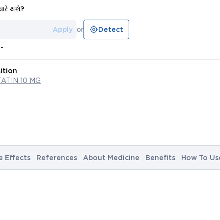
યારે થશે?
Apply
or
Detect
--
ition
ATIN 10 MG
e Effects
References
About Medicine
Benefits
How To Us