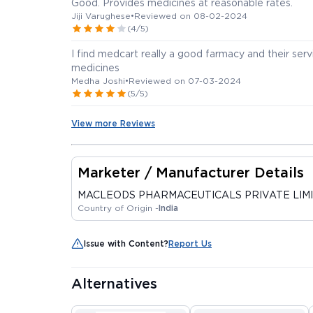
Good. Provides medicines at reasonable rates.
Jiji Varughese
•
Reviewed on 08-02-2024
(4/5)
I find medcart really a good farmacy and their ser
medicines
Medha Joshi
•
Reviewed on 07-03-2024
(5/5)
View more Reviews
Marketer / Manufacturer Details
MACLEODS PHARMACEUTICALS PRIVATE LIM
Country of Origin -
India
Issue with Content?
Report Us
Alternatives