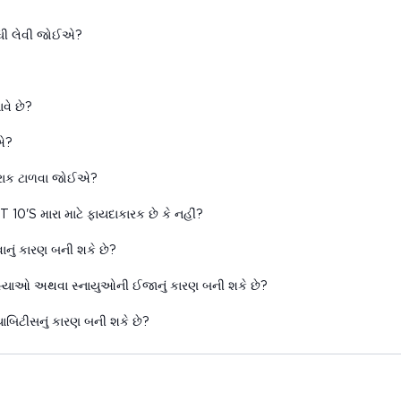
ધી લેવી જોઈએ?
ે છે?
એ?
રાક ટાળવા જોઈએ?
'S મારા માટે ફાયદાકારક છે કે નહીં?
ું કારણ બની શકે છે?
ાઓ અથવા સ્નાયુઓની ઈજાનું કારણ બની શકે છે?
બિટીસનું કારણ બની શકે છે?