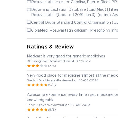
Drugs and Lactation Database (LactMed) [Intern
Rosuvastatin. [Updated 2019 J
CiplaMed. Rosuvastatin calcium [Prescribing Info
Ratings & Review
Medkart is very good for generic medicines
DD Sanghavi
•
Reviewed on 14-07-2023
(3/5)
Very good place for medicine allmost all the medici
Sachin Dodhiwala
•
Reviewed on 10-03-2024
(5/5)
Awesome experience every time i get medicine on 
knowledgeable
Tarun Ezava
•
Reviewed on 22-06-2023
(5/5)