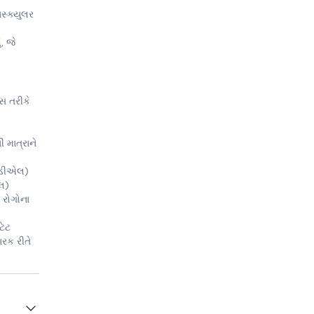
સ્ક્યુલર
, જે
સ તરીકે
 માત્રાને
એલડીએલ)
એલ)
 રોગોના
ટેટ
રક રીતે