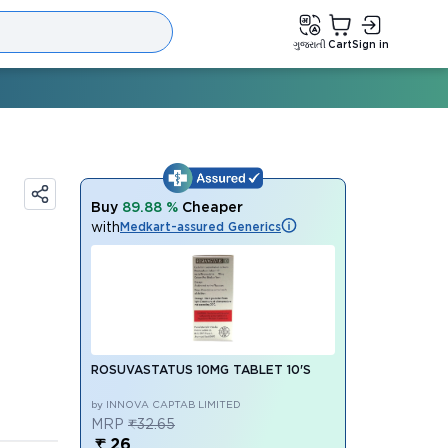
ગુજરાતી
Cart
Sign in
Buy
89.88 %
Cheaper
with
Medkart-assured Generics
ROSUVASTATUS 10MG TABLET 10'S
by INNOVA CAPTAB LIMITED
MRP
₹32.65
₹ 26