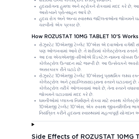
શરીરમાં ઉચ્ચ કોલેસ્ટ્રોલ સ્તરનું સંચાલન.
હૃદયરોગના હુમલા અને સ્ટ્રોકને રોકવામાં મદદ કરે છે, 
આરોગ્યને પ્રોત્સાહન આપે છે.
હૃદય રોગ અને અન્ય સ્વાસ્થ્ય જટિલતાઓના જોખમને ઘટાડવા 
ચરબીનો એક પ્રકાર છે.
How ROZUSTAT 10MG TABLET 10'S Works
રોઝુસ્ટેટ 10એમજી ટેબ્લેટ 10'એસ એ દવાઓના વર્ગથી સંબ
પણ ઓળખવામાં આવે છે. તે શરીરમાં કોલેસ્ટ્રોલના સ્તરને ન
આ દવા એચએમજી-સીઓએ રિડક્ટેઝ નામના ચોક્કસ ઉત્સેચક
કોલેસ્ટ્રોલ ઉત્પાદન માટે જરૂરી છે. આ ઉત્સેચકને અવરોધિ
અસરકારક રીતે ઘટાડે છે.
રોઝુસ્ટેટ 10એમજી ટેબ્લેટ 10'એસનું પ્રાથમિક લક્ષ્ય 
કોલેસ્ટ્રોલ અને ટ્રાઇગ્લિસરાઇડ્સના સ્તરને ઘટાડવાનું છ
કોલેસ્ટ્રોલ તરીકે ઓળખવામાં આવે છે, તેના સ્તરને વધારવા
જોખમને ઘટાડવામાં મદદ કરે છે.
ધમનીઓમાં પ્લાકના નિર્માણને રોકવા માટે સ્વસ્થ કોલેસ્ટ્રો
10એમજી ટેબ્લેટ 10'એસ, એક સ્વસ્થ જીવનશૈલીના ભાગ રૂ
નિયંત્રિત કરીને હૃદયના સ્વાસ્થ્યમાં મહત્વપૂર્ણ યોગદાન આ
Side Effects of ROZUSTAT 10MG 