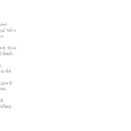
ખમને
હાર્ટ એટેક
મત
કરો. ઉચ્ચ
ી સ્થિતિ
ર,
ય રીતે
 હોય છે
પષ્ટ
વી
િરીક્ષણ