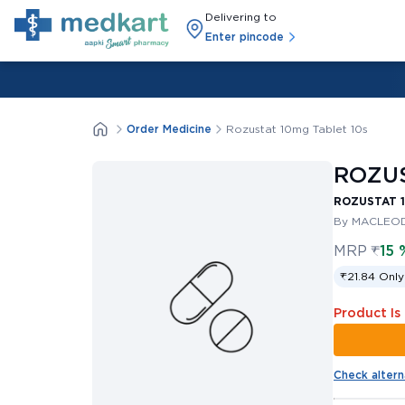
Delivering to
Enter pincode
Order Medicine
Rozustat 10mg Tablet 10s
ROZUS
ROZUSTAT 1
By MACLEOD
MRP
₹
15 
₹21.84 Only
Product Is
Check altern