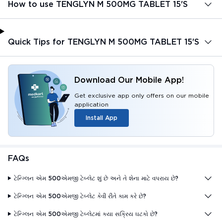
How to use TENGLYN M 500MG TABLET 15'S
Quick Tips for TENGLYN M 500MG TABLET 15'S
Download Our Mobile App!
Get exclusive app only offers on our mobile
application
Install App
FAQs
ટેન્ગ્લિન એમ 500એમજી ટેબ્લેટ શું છે અને તે શેના માટે વપરાય છે?
ટેન્ગ્લિન એમ 500એમજી ટેબ્લેટ કેવી રીતે કામ કરે છે?
ટેન્ગ્લિન એમ 500એમજી ટેબ્લેટમાં કયા સક્રિય ઘટકો છે?