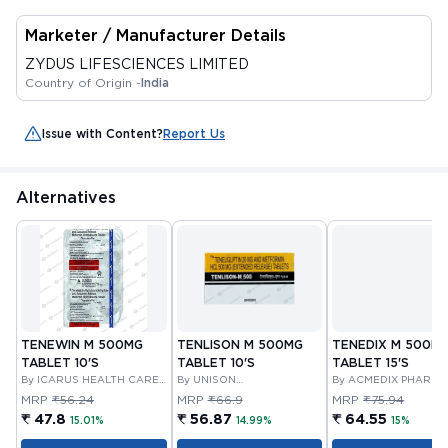
Marketer / Manufacturer Details
ZYDUS LIFESCIENCES LIMITED
Country of Origin -
India
Issue with Content?
Report Us
Alternatives
TENEWIN M 500MG
TENLISON M 500MG
TENEDIX M 500M
TABLET 10'S
TABLET 10'S
TABLET 15'S
By ICARUS HEALTH CARE
By UNISON
By ACMEDIX PHARMA
PVT LTD
PHARMACEUTICALS
MRP
₹56.24
MRP
₹66.9
MRP
₹75.94
PRIVATE LIMITED
₹ 47.8
₹ 56.87
₹ 64.55
15.01%
14.99%
15%