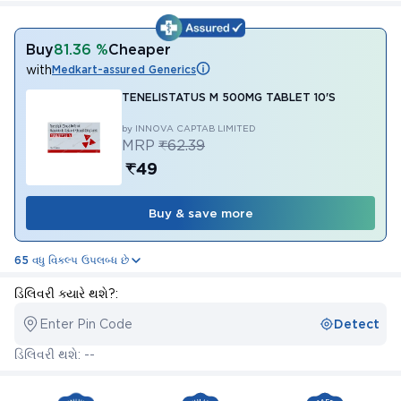
Buy
81.36 %
Cheaper
with
Medkart-assured Generics
TENELISTATUS M 500MG TABLET 10'S
by INNOVA CAPTAB LIMITED
MRP
₹62.39
₹49
Buy & save more
65 વધુ વિકલ્પ ઉપલબ્ધ છે
ડિલિવરી ક્યારે થશે?:
Enter Pin Code
Detect
ડિલિવરી થશે: --