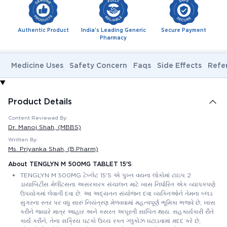
Authentic Product
India's Leading Generic
Secure Payment
Pharmacy
Medicine Uses
Safety Concern
Faqs
Side Effects
Refe
Product Details
Content Reviewed By:
Dr. Manoj Shah
, (MBBS)
Written By:
Ms. Priyanka Shah
, (B.Pharm)
About TENGLYN M 500MG TABLET 15'S
TENGLYN M 500MG ટેબ્લેટ 15'S એ પુખ્ત વયના લોકોમાં ટાઇપ 2
ડાયાબિટીસ મેલીટસના અસરકારક સંચાલન માટે ખાસ નિર્ધારિત એક વ્યાપકપણે
ઉપયોગમાં લેવાતી દવા છે. આ અદ્યતન સંયોજન દવા વ્યક્તિઓને તેમના બ્લડ
સુગરના સ્તર પર વધુ સારું નિયંત્રણ મેળવવામાં મહત્વપૂર્ણ ભૂમિકા ભજવે છે, ખાસ
કરીને જ્યારે માત્ર આહાર અને કસરત અપૂરતી સાબિત થાય. સહકાર્યકારી રીતે
કાર્ય કરીને, તેના સક્રિય ઘટકો ઉચ્ચ રક્ત ગ્લુકોઝ ઘટાડવામાં મદદ કરે છે,