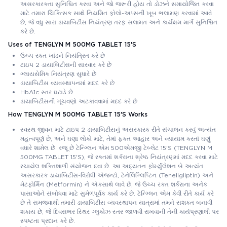
અસરકારકતા સુનિશ્ચિત કરવા અને જો જરૂરી હોય તો ડોઝને સમાયોજિત કરવા
માટે તમારા ચિકિત્સક સાથે નિયમિત ફોલો-અપ્સની ખૂબ ભલામણ કરવામાં આવે
છે, જે વધુ સારા ડાયાબિટીસ નિયંત્રણ તરફ સલામત અને કાર્યક્ષમ માર્ગ સુનિશ્ચિત
કરે છે.
Uses of TENGLYN M 500MG TABLET 15'S
ઉચ્ચ રક્ત ખાંડને નિયંત્રિત કરે છે
ટાઇપ 2 ડાયાબિટીસની સારવાર કરે છે
ગ્લાયસેમિક નિયંત્રણ સુધારે છે
ડાયાબિટીસ વ્યવસ્થાપનમાં મદદ કરે છે
HbA1c સ્તર ઘટાડે છે
ડાયાબિટીસની ગૂંચવણો અટકાવવામાં મદદ કરે છે
How TENGLYN M 500MG TABLET 15'S Works
સ્વસ્થ જીવન માટે ટાઇપ 2 ડાયાબિટીસનું અસરકારક રીતે સંચાલન કરવું અત્યંત
મહત્વપૂર્ણ છે, અને ઘણા લોકો માટે, તેમાં ફક્ત આહાર અને વ્યાયામ કરતાં ઘણું
વધારે શામેલ છે. રજૂ છે ટેન્ગ્લિન એમ 500એમજી ટેબ્લેટ 15'S (TENGLYN M
500MG TABLET 15'S), જે રક્તમાં શર્કરાના શ્રેષ્ઠ નિયંત્રણમાં મદદ કરવા માટે
રચાયેલ શક્તિશાળી સંયોજન દવા છે. આ અદ્યતન ફોર્મ્યુલેશન બે અત્યંત
અસરકારક ડાયાબિટીસ-વિરોધી એજન્ટો, ટેનેલિગ્લિપ્ટિન (Teneligliptin) અને
મેટફોર્મિન (Metformin) ને એકસાથે લાવે છે, જે ઉચ્ચ રક્ત શર્કરાના અનેક
પાસાઓને સંબોધવા માટે સુમેળપૂર્વક કાર્ય કરે છે. ટેન્ગ્લિન એમ કેવી રીતે કાર્ય કરે
છે તે સમજવાથી તમારી ડાયાબિટીસ વ્યવસ્થાપન યાત્રામાં તમને સશક્ત બનાવી
શકાય છે, જે દિવસભર સ્થિર ગ્લુકોઝ સ્તર જાળવી રાખવાની તેની કાર્યપ્રણાલી પર
સ્પષ્ટતા પ્રદાન કરે છે.