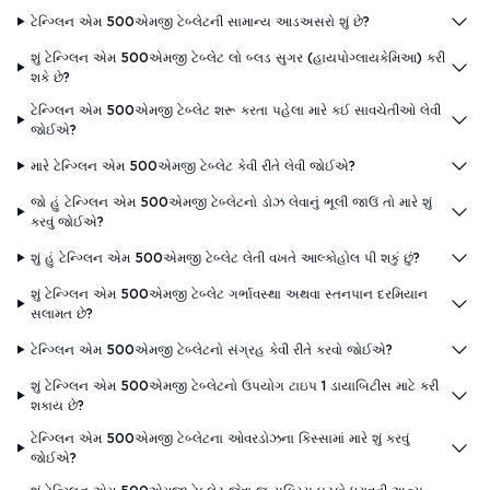
ટેન્ગ્લિન એમ 500એમજી ટેબ્લેટની સામાન્ય આડઅસરો શું છે?
શું ટેન્ગ્લિન એમ 500એમજી ટેબ્લેટ લો બ્લડ સુગર (હાયપોગ્લાયકેમિઆ) કરી
શકે છે?
ટેન્ગ્લિન એમ 500એમજી ટેબ્લેટ શરૂ કરતા પહેલા મારે કઈ સાવચેતીઓ લેવી
જોઈએ?
મારે ટેન્ગ્લિન એમ 500એમજી ટેબ્લેટ કેવી રીતે લેવી જોઈએ?
જો હું ટેન્ગ્લિન એમ 500એમજી ટેબ્લેટનો ડોઝ લેવાનું ભૂલી જાઉં તો મારે શું
કરવું જોઈએ?
શું હું ટેન્ગ્લિન એમ 500એમજી ટેબ્લેટ લેતી વખતે આલ્કોહોલ પી શકું છું?
શું ટેન્ગ્લિન એમ 500એમજી ટેબ્લેટ ગર્ભાવસ્થા અથવા સ્તનપાન દરમિયાન
સલામત છે?
ટેન્ગ્લિન એમ 500એમજી ટેબ્લેટનો સંગ્રહ કેવી રીતે કરવો જોઈએ?
શું ટેન્ગ્લિન એમ 500એમજી ટેબ્લેટનો ઉપયોગ ટાઇપ 1 ડાયાબિટીસ માટે કરી
શકાય છે?
ટેન્ગ્લિન એમ 500એમજી ટેબ્લેટના ઓવરડોઝના કિસ્સામાં મારે શું કરવું
જોઈએ?