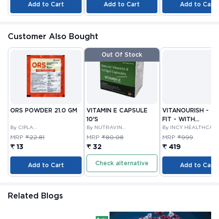
Add to Cart
Add to Cart
Add to Cart
Customer Also Bought
Out Of Stock
ORS POWDER 21.0 GM
VITAMIN E CAPSULE
VITANOURISH - JO
10'S
FIT - WITH
By CIPLA
By NUTRAVIN
GLUCOSAMINE &
By INCY HEALTHCAR
PHARMACEUTICAL
LABORATORIES
LTD
BOSWELLIA FOR
MRP
₹22.81
MRP
₹80.08
MRP
₹999
COMPANY LIMITED
JOINTS TABLET 3
₹ 13
₹ 32
₹ 419
Check alternative
Add to Cart
Add to Cart
Related Blogs