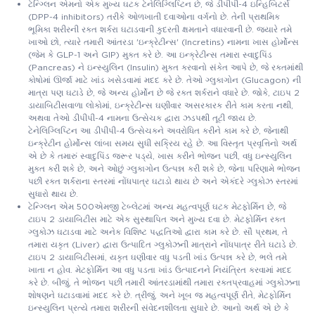
ટેન્ગ્લિન એમનો એક મુખ્ય ઘટક ટેનેલિગ્લિપ્ટિન છે, જે ડીપીપી-4 ઇન્હિબિટર્સ
(DPP-4 inhibitors) તરીકે ઓળખાતી દવાઓના વર્ગનો છે. તેની પ્રાથમિક
ભૂમિકા શરીરની રક્ત શર્કરા ઘટાડવાની કુદરતી ક્ષમતાને વધારવાની છે. જ્યારે તમે
ખાઓ છો, ત્યારે તમારી આંતરડા 'ઇન્ક્રેટીન્સ' (Incretins) નામના ખાસ હોર્મોન્સ
(જેમ કે GLP-1 અને GIP) મુક્ત કરે છે. આ ઇન્ક્રેટીન્સ તમારા સ્વાદુપિંડ
(Pancreas) ને ઇન્સ્યુલિન (Insulin) મુક્ત કરવાનો સંકેત આપે છે, જે રક્તમાંથી
કોષોમાં ઊર્જા માટે ખાંડ ખસેડવામાં મદદ કરે છે. તેઓ ગ્લુકાગોન (Glucagon) ની
માત્રા પણ ઘટાડે છે, જે અન્ય હોર્મોન છે જે રક્ત શર્કરાને વધારે છે. જોકે, ટાઇપ 2
ડાયાબિટીસવાળા લોકોમાં, ઇન્ક્રેટીન્સ ઘણીવાર અસરકારક રીતે કામ કરતા નથી,
અથવા તેઓ ડીપીપી-4 નામના ઉત્સેચક દ્વારા ઝડપથી તૂટી જાય છે.
ટેનેલિગ્લિપ્ટિન આ ડીપીપી-4 ઉત્સેચકને અવરોધિત કરીને કામ કરે છે, જેનાથી
ઇન્ક્રેટીન હોર્મોન્સ લાંબા સમય સુધી સક્રિય રહે છે. આ વિસ્તૃત પ્રવૃત્તિનો અર્થ
એ છે કે તમારું સ્વાદુપિંડ જરૂર પડ્યે, ખાસ કરીને ભોજન પછી, વધુ ઇન્સ્યુલિન
મુક્ત કરી શકે છે, અને ઓછું ગ્લુકાગોન ઉત્પન્ન કરી શકે છે, જેના પરિણામે ભોજન
પછી રક્ત શર્કરાના સ્તરમાં નોંધપાત્ર ઘટાડો થાય છે અને એકંદરે ગ્લુકોઝ સ્તરમાં
સુધારો થાય છે.
ટેન્ગ્લિન એમ 500એમજી ટેબ્લેટમાં અન્ય મહત્વપૂર્ણ ઘટક મેટફોર્મિન છે, જે
ટાઇપ 2 ડાયાબિટીસ માટે એક સુસ્થાપિત અને મુખ્ય દવા છે. મેટફોર્મિન રક્ત
ગ્લુકોઝ ઘટાડવા માટે અનેક વિશિષ્ટ પદ્ધતિઓ દ્વારા કામ કરે છે. સૌ પ્રથમ, તે
તમારા યકૃત (Liver) દ્વારા ઉત્પાદિત ગ્લુકોઝની માત્રાને નોંધપાત્ર રીતે ઘટાડે છે.
ટાઇપ 2 ડાયાબિટીસમાં, યકૃત ઘણીવાર વધુ પડતી ખાંડ ઉત્પન્ન કરે છે, ભલે તમે
ખાતા ન હોવ. મેટફોર્મિન આ વધુ પડતા ખાંડ ઉત્પાદનને નિયંત્રિત કરવામાં મદદ
કરે છે. બીજું, તે ભોજન પછી તમારી આંતરડામાંથી તમારા રક્તપ્રવાહમાં ગ્લુકોઝના
શોષણને ઘટાડવામાં મદદ કરે છે. ત્રીજું, અને ખૂબ જ મહત્વપૂર્ણ રીતે, મેટફોર્મિન
ઇન્સ્યુલિન પ્રત્યે તમારા શરીરની સંવેદનશીલતા સુધારે છે. આનો અર્થ એ છે કે