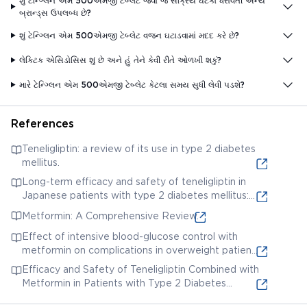
શું ટેન્ગ્લિન એમ 500એમજી ટેબ્લેટ જેવા જ સક્રિય ઘટકો ધરાવતી અન્ય
બ્રાન્ડ્સ ઉપલબ્ધ છે?
શું ટેન્ગ્લિન એમ 500એમજી ટેબ્લેટ વજન ઘટાડવામાં મદદ કરે છે?
લેક્ટિક એસિડોસિસ શું છે અને હું તેને કેવી રીતે ઓળખી શકું?
મારે ટેન્ગ્લિન એમ 500એમજી ટેબ્લેટ કેટલા સમય સુધી લેવી પડશે?
References
Teneligliptin: a review of its use in type 2 diabetes
mellitus.
Long-term efficacy and safety of teneligliptin in
Japanese patients with type 2 diabetes mellitus:
results from a 52-week, open-label, multicenter
Metformin: A Comprehensive Review.
study.
Effect of intensive blood-glucose control with
metformin on complications in overweight patients
with type 2 diabetes (UKPDS 34).
Efficacy and Safety of Teneligliptin Combined with
Metformin in Patients with Type 2 Diabetes
Mellitus: A Systematic Review and Meta-Analysis.