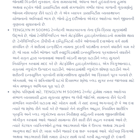
જેનાથી કિડનીને નુકસાન, ચેતા સમસ્યાઓ, અંધત્વ અને હૃદયરોગના હુમલા
અથવા સ્ટ્રોક જેવી ડાયાબિટીસ સાથે સંકળાયેલ ગંભીર લાંબા ગાળાની ગૂંચવણોનું
જોખમ નોંધપાત્ર રીતે ઘટાડે છે. તે એક વ્યાપક ડાયાબિટીસ વ્યવસ્થાપન
યોજનાનો અનિવાર્ય ભાગ છે, જેનો હેતુ દર્દીઓના એકંદર આરોગ્ય અને જીવનની
ગુણવત્તા સુધારવાનો છે.
TENGLYN M 500MG ટેબ્લેટની અસરકારકતા તેના દ્વિ-ક્રિયા સૂત્રમાંથી
ઉદ્ભવે છે, જેમાં ટેનેલિગ્લિપ્ટિન અને મેટફોર્મિન હાઇડ્રોક્લોરાઇડનો સમાવેશ થાય
છે. ટેનેલિગ્લિપ્ટિન ડીપીપી-4 ઇન્હિબિટર્સ તરીકે ઓળખાતી દવાઓના વર્ગ સાથે
સંબંધિત છે. તે શરીરમાં ઇન્ક્રીટિન નામના કુદરતી પદાર્થોના સ્તરને વધારીને કામ કરે
છે, જે ખાસ કરીને ભોજન પછી સ્વાદુપિંડમાંથી ઇન્સ્યુલિનના પ્રકાશનને વધારીને
અને યકૃત દ્વારા બનાવવામાં આવતી ખાંડની માત્રા ઘટાડીને બ્લડ સુગરને
નિયંત્રિત કરવામાં મદદ કરે છે. મેટફોર્મિન હાઇડ્રોક્લોરાઇડ, એક બિગુઆનાઇડ,
યકૃતમાં ગ્લુકોઝ ઉત્પાદન ઘટાડીને, આંતરડામાંથી ગ્લુકોઝ શોષણ ઘટાડીને અને
શરીરની ઇન્સ્યુલિન પ્રત્યેની સંવેદનશીલતા સુધારીને આ ક્રિયાને પૂરક બનાવે છે.
એકસાથે, આ બે શક્તિશાળી ઘટકો દિવસભર શ્રેષ્ઠ બ્લડ સુગર સ્તર જાળવવા માટે
એક મજબૂત અભિગમ પૂરા પાડે છે.
શ્રેષ્ઠ પરિણામો માટે, TENGLYN M 500MG ટેબ્લેટ હંમેશા તમારા આરોગ્ય
સંભાળ વ્યવસાયી દ્વારા સૂચવ્યા મુજબ જ લેવી જોઈએ, સામાન્ય રીતે પેટની
સંભવિત ખરાબીને ઘટાડવા માટે ખોરાક સાથે. તે યાદ રાખવું અગત્યનું છે કે આ દવા
ત્યારે જ શ્રેષ્ઠ રીતે કાર્ય કરે છે જ્યારે તેને સંતુલિત આહાર, નિયમિત શારીરિક
પ્રવૃત્તિ અને બ્લડ ગ્લુકોઝના સતત નિરીક્ષણ સહિતની સ્વસ્થ જીવનશૈલીમાં
એકીકૃત કરવામાં આવે. જ્યારે સામાન્ય રીતે સારી રીતે સહન કરવામાં આવે છે,
ત્યારે કેટલાક વ્યક્તિઓને હળવા આડઅસરો જેમ કે ઉબકા અથવા ઝાડાનો
અનુભવ થઈ શકે છે, ખાસ કરીને જ્યારે દવા શરૂ કરવામાં આવે. કોઈપણ ચિંતાઓ
અથવા આડઅસરો વિશે તમારા ડોક્ટર સાથે ચર્ચા કરવી મહત્વપૂર્ણ છે. દવાની