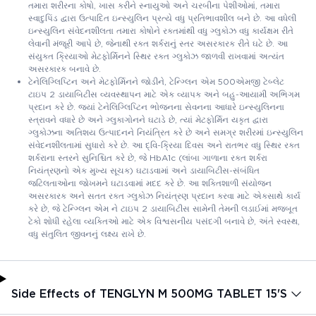
તમારા શરીરના કોષો, ખાસ કરીને સ્નાયુઓ અને ચરબીના પેશીઓમાં, તમારા
સ્વાદુપિંડ દ્વારા ઉત્પાદિત ઇન્સ્યુલિન પ્રત્યે વધુ પ્રતિભાવશીલ બને છે. આ વધેલી
ઇન્સ્યુલિન સંવેદનશીલતા તમારા કોષોને રક્તમાંથી વધુ ગ્લુકોઝ વધુ કાર્યક્ષમ રીતે
લેવાની મંજૂરી આપે છે, જેનાથી રક્ત શર્કરાનું સ્તર અસરકારક રીતે ઘટે છે. આ
સંયુક્ત ક્રિયાઓ મેટફોર્મિનને સ્થિર રક્ત ગ્લુકોઝ જાળવી રાખવામાં અત્યંત
અસરકારક બનાવે છે.
ટેનેલિગ્લિપ્ટિન અને મેટફોર્મિનને જોડીને, ટેન્ગ્લિન એમ 500એમજી ટેબ્લેટ
ટાઇપ 2 ડાયાબિટીસ વ્યવસ્થાપન માટે એક વ્યાપક અને બહુ-આયામી અભિગમ
પ્રદાન કરે છે. જ્યાં ટેનેલિગ્લિપ્ટિન ભોજનના સેવનના આધારે ઇન્સ્યુલિનના
સ્ત્રાવને વધારે છે અને ગ્લુકાગોનને ઘટાડે છે, ત્યાં મેટફોર્મિન યકૃત દ્વારા
ગ્લુકોઝના અતિશય ઉત્પાદનને નિયંત્રિત કરે છે અને સમગ્ર શરીરમાં ઇન્સ્યુલિન
સંવેદનશીલતામાં સુધારો કરે છે. આ દ્વિ-ક્રિયા દિવસ અને રાતભર વધુ સ્થિર રક્ત
શર્કરાના સ્તરને સુનિશ્ચિત કરે છે, જે HbA1c (લાંબા ગાળાના રક્ત શર્કરા
નિયંત્રણનો એક મુખ્ય સૂચક) ઘટાડવામાં અને ડાયાબિટીસ-સંબંધિત
જટિલતાઓના જોખમને ઘટાડવામાં મદદ કરે છે. આ શક્તિશાળી સંયોજન
અસરકારક અને સતત રક્ત ગ્લુકોઝ નિયંત્રણ પ્રદાન કરવા માટે એકસાથે કાર્ય
કરે છે, જે ટેન્ગ્લિન એમ ને ટાઇપ 2 ડાયાબિટીસ સામેની તેમની લડાઈમાં મજબૂત
ટેકો શોધી રહેલા વ્યક્તિઓ માટે એક વિશ્વસનીય પસંદગી બનાવે છે, અંતે સ્વસ્થ,
વધુ સંતુલિત જીવનનું લક્ષ્ય રાખે છે.
Side Effects of TENGLYN M 500MG TABLET 15'S