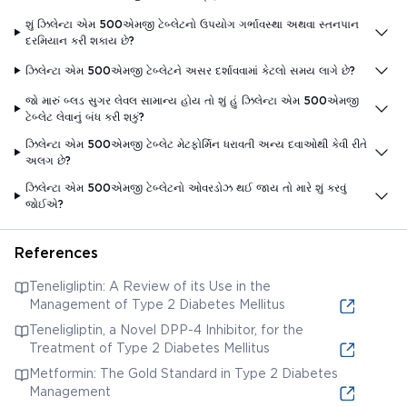
શું ઝિલેન્ટા એમ 500એમજી ટેબ્લેટનો ઉપયોગ ગર્ભાવસ્થા અથવા સ્તનપાન
દરમિયાન કરી શકાય છે?
ઝિલેન્ટા એમ 500એમજી ટેબ્લેટને અસર દર્શાવવામાં કેટલો સમય લાગે છે?
જો મારું બ્લડ સુગર લેવલ સામાન્ય હોય તો શું હું ઝિલેન્ટા એમ 500એમજી
ટેબ્લેટ લેવાનું બંધ કરી શકું?
ઝિલેન્ટા એમ 500એમજી ટેબ્લેટ મેટફોર્મિન ધરાવતી અન્ય દવાઓથી કેવી રીતે
અલગ છે?
ઝિલેન્ટા એમ 500એમજી ટેબ્લેટનો ઓવરડોઝ થઈ જાય તો મારે શું કરવું
જોઈએ?
References
Teneligliptin: A Review of its Use in the
Management of Type 2 Diabetes Mellitus
Teneligliptin, a Novel DPP-4 Inhibitor, for the
Treatment of Type 2 Diabetes Mellitus
Metformin: The Gold Standard in Type 2 Diabetes
Management