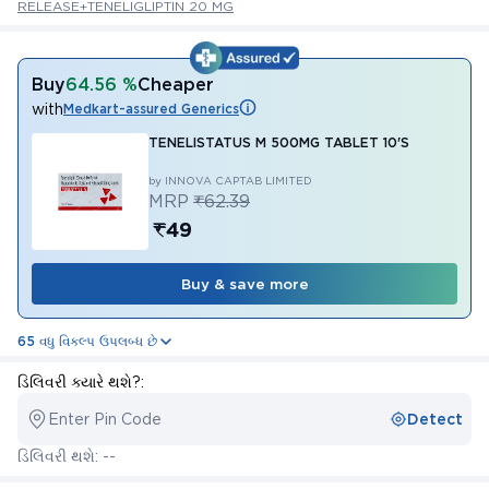
RELEASE+TENELIGLIPTIN 20 MG
Buy
64.56 %
Cheaper
with
Medkart-assured Generics
TENELISTATUS M 500MG TABLET 10'S
by INNOVA CAPTAB LIMITED
MRP
₹62.39
₹49
Buy & save more
65 વધુ વિકલ્પ ઉપલબ્ધ છે
ડિલિવરી ક્યારે થશે?:
Enter Pin Code
Detect
ડિલિવરી થશે: --