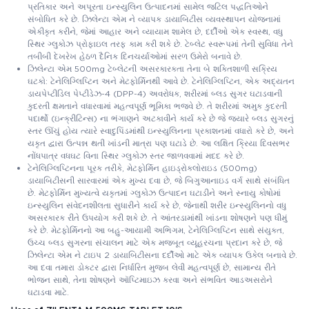
પ્રતિકાર અને અપૂરતા ઇન્સ્યુલિન ઉત્પાદનમાં સામેલ જટિલ પદ્ધતિઓને
સંબોધિત કરે છે. ઝિલેન્ટા એમ ને વ્યાપક ડાયાબિટીસ વ્યવસ્થાપન યોજનામાં
એકીકૃત કરીને, જેમાં આહાર અને વ્યાયામ શામેલ છે, દર્દીઓ એક સ્વસ્થ, વધુ
સ્થિર ગ્લુકોઝ પ્રોફાઇલ તરફ કામ કરી શકે છે. ટેબ્લેટ સ્વરૂપમાં તેની સુવિધા તેને
તબીબી દેખરેખ હેઠળ દૈનિક દિનચર્યાઓમાં સરળ ઉમેરો બનાવે છે.
ઝિલેન્ટા એમ 500mg ટેબ્લેટની અસરકારકતા તેના બે શક્તિશાળી સક્રિય
ઘટકો: ટેનેલિગ્લિપ્ટિન અને મેટફોર્મિનથી આવે છે. ટેનેલિગ્લિપ્ટિન, એક અદ્યતન
ડાયપેપ્ટીડિલ પેપ્ટીડેઝ-4 (DPP-4) અવરોધક, શરીરમાં બ્લડ સુગર ઘટાડવાની
કુદરતી ક્ષમતાને વધારવામાં મહત્વપૂર્ણ ભૂમિકા ભજવે છે. તે શરીરમાં અમુક કુદરતી
પદાર્થો (ઇન્ક્રીટિન્સ) ના ભંગાણને અટકાવીને કાર્ય કરે છે જે જ્યારે બ્લડ સુગરનું
સ્તર ઊંચું હોય ત્યારે સ્વાદુપિંડમાંથી ઇન્સ્યુલિનના પ્રકાશનમાં વધારો કરે છે, અને
યકૃત દ્વારા ઉત્પન્ન થતી ખાંડની માત્રા પણ ઘટાડે છે. આ લક્ષિત ક્રિયા દિવસભર
નોંધપાત્ર વધઘટ વિના સ્થિર ગ્લુકોઝ સ્તર જાળવવામાં મદદ કરે છે.
ટેનેલિગ્લિપ્ટિનના પૂરક તરીકે, મેટફોર્મિન હાઇડ્રોક્લોરાઇડ (500mg)
ડાયાબિટીસની સારવારમાં એક મુખ્ય દવા છે, જે બિગુઆનાઇડ વર્ગ સાથે સંબંધિત
છે. મેટફોર્મિન મુખ્યત્વે યકૃતમાં ગ્લુકોઝ ઉત્પાદન ઘટાડીને અને સ્નાયુ કોષોમાં
ઇન્સ્યુલિન સંવેદનશીલતા સુધારીને કાર્ય કરે છે, જેનાથી શરીર ઇન્સ્યુલિનનો વધુ
અસરકારક રીતે ઉપયોગ કરી શકે છે. તે આંતરડામાંથી ખાંડના શોષણને પણ ધીમું
કરે છે. મેટફોર્મિનનો આ બહુ-આયામી અભિગમ, ટેનેલિગ્લિપ્ટિન સાથે સંયુક્ત,
ઉચ્ચ બ્લડ સુગરના સંચાલન માટે એક મજબૂત વ્યૂહરચના પ્રદાન કરે છે, જે
ઝિલેન્ટા એમ ને ટાઇપ 2 ડાયાબિટીસના દર્દીઓ માટે એક વ્યાપક ઉકેલ બનાવે છે.
આ દવા તમારા ડોક્ટર દ્વારા નિર્ધારિત મુજબ લેવી મહત્વપૂર્ણ છે, સામાન્ય રીતે
ભોજન સાથે, તેના શોષણને ઑપ્ટિમાઇઝ કરવા અને સંભવિત આડઅસરોને
ઘટાડવા માટે.