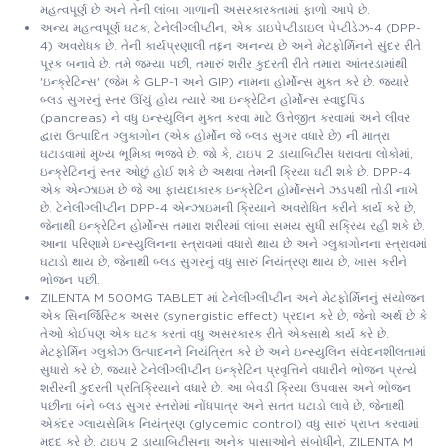
મહત્વપૂર્ણ છે અને તેની લાંબા ગાળાની અસરકારકતામાં ફાળો આપે છે.
અન્ય મહત્વપૂર્ણ ઘટક, ટેનેલીગ્લીપ્ટીન, એક ડાઇપેપ્ટીડાઇલ પેપ્ટીડેઝ-4 (DPP-
4) અવરોધક છે. તેની કાર્યપ્રણાલી તદ્દન અનન્ય છે અને મેટફોર્મિનને સુંદર રીતે
પૂરક બનાવે છે. તમે જમ્યા પછી, તમારું શરીર કુદરતી રીતે તમારા આંતરડામાંથી
'ઇન્ક્રેટિન્સ' (જેમ કે GLP-1 અને GIP) નામના હોર્મોન્સ મુક્ત કરે છે. જ્યારે
બ્લડ સુગરનું સ્તર ઊંચું હોય ત્યારે આ ઇન્ક્રેટિન હોર્મોન્સ સ્વાદુપિંડ
(pancreas) ને વધુ ઇન્સ્યુલિન મુક્ત કરવા માટે ઉત્તેજીત કરવામાં અને લીવર
દ્વારા ઉત્પાદિત ગ્લુકાગોન (એક હોર્મોન જે બ્લડ સુગર વધારે છે) ની માત્રા
ઘટાડવામાં મુખ્ય ભૂમિકા ભજવે છે. જો કે, ટાઇપ 2 ડાયાબિટીસ ધરાવતા લોકોમાં,
ઇન્ક્રેટિનનું સ્તર ઓછું હોઈ શકે છે અથવા તેમની ક્રિયા ઘટી શકે છે. DPP-4
એક એન્ઝાઇમ છે જે આ ફાયદાકારક ઇન્ક્રેટિન હોર્મોન્સને ઝડપથી તોડી નાખે
છે. ટેનેલીગ્લીપ્ટીન DPP-4 એન્ઝાઇમની ક્રિયાને અવરોધિત કરીને કાર્ય કરે છે,
જેનાથી ઇન્ક્રેટિન હોર્મોન્સ તમારા શરીરમાં લાંબા સમય સુધી સક્રિય રહી શકે છે.
આના પરિણામે ઇન્સ્યુલિનના સ્ત્રાવમાં વધારો થાય છે અને ગ્લુકાગોનના સ્ત્રાવમાં
ઘટાડો થાય છે, જેનાથી બ્લડ સુગરનું વધુ સારું નિયંત્રણ થાય છે, ખાસ કરીને
ભોજન પછી.
ZILENTA M 500MG TABLET માં ટેનેલીગ્લીપ્ટીન અને મેટફોર્મિનનું સંયોજન
એક સિનર્જિસ્ટિક અસર (synergistic effect) પ્રદાન કરે છે, જેનો અર્થ છે કે
તેઓ કોઈપણ એક ઘટક કરતાં વધુ અસરકારક રીતે એકસાથે કાર્ય કરે છે.
મેટફોર્મિન ગ્લુકોઝ ઉત્પાદનને નિયંત્રિત કરે છે અને ઇન્સ્યુલિન સંવેદનશીલતામાં
સુધારો કરે છે, જ્યારે ટેનેલીગ્લીપ્ટીન ઇન્ક્રેટિન પ્રવૃત્તિને વધારીને ભોજન પ્રત્યે
શરીરની કુદરતી પ્રતિક્રિયાને વધારે છે. આ બેવડી ક્રિયા ઉપવાસ અને ભોજન
પછીના બંને બ્લડ સુગર સ્તરોમાં નોંધપાત્ર અને સતત ઘટાડો લાવે છે, જેનાથી
એકંદર ગ્લાયસેમિક નિયંત્રણ (glycemic control) વધુ સારું પ્રાપ્ત કરવામાં
મદદ કરે છે. ટાઇપ 2 ડાયાબિટીસના અનેક પાસાઓને સંબોધીને, ZILENTA M