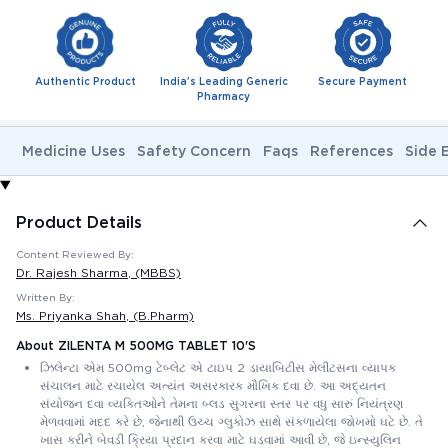
Authentic Product
India's Leading Generic
Secure Payment
Pharmacy
Medicine Uses
Safety Concern
Faqs
References
Side 
Product Details
Content Reviewed By:
Dr. Rajesh Sharma
, (MBBS)
Written By:
Ms. Priyanka Shah
, (B.Pharm)
About ZILENTA M 500MG TABLET 10'S
ઝિલેન્ટા એમ 500mg ટેબ્લેટ એ ટાઇપ 2 ડાયાબિટીસ મેલીટસના વ્યાપક
સંચાલન માટે રચાયેલ અત્યંત અસરકારક મૌખિક દવા છે. આ અદ્યતન
સંયોજન દવા વ્યક્તિઓને તેમના બ્લડ સુગરના સ્તર પર વધુ સારું નિયંત્રણ
મેળવવામાં મદદ કરે છે, જેનાથી ઉચ્ચ ગ્લુકોઝ સાથે સંકળાયેલા જોખમો ઘટે છે. તે
ખાસ કરીને બેવડી ક્રિયા પ્રદાન કરવા માટે ઘડવામાં આવી છે, જે ઇન્સ્યુલિન