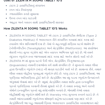
Uses of ZILENTA M 500MG TABLET 10'S
ટાઇપ 2 ડાયાબિટીસનું સંચાલન
રક્ત ખાંડ નિયંત્રણ
ગ્લાયસેમિક સ્તરો સુધારવા
ઉચ્ચ રક્ત ખાંડ ઘટાડવી
આહાર અને કસરત સાથે ડાયાબિટીસની સારવાર
How ZILENTA M 500MG TABLET 10'S Works
ZILENTA M 500MG TABLET એ ટાઇપ 2 ડાયાબિટીસ મેલીટસ (Type 2
Diabetes Mellitus) ને અસરકારક રીતે સંચાલિત કરવામાં મદદ કરવા માટે
રચાયેલ એક શક્તિશાળી દવા છે. તેમાં બે મહત્વપૂર્ણ સક્રિય ઘટકો શામેલ છે:
ટેનેલીગ્લીપ્ટીન (Teneligliptin) અને મેટફોર્મિન (Metformin). આ સંયોજન
થેરાપી બ્લડ સુગર કંટ્રોલ માટે એક વ્યાપક અભિગમ પૂરો પાડે છે, જે તમને
તંદુરસ્ત ગ્લુકોઝ સ્તર જાળવવામાં મદદ કરવા માટે અનેક મોરચે કાર્ય કરે છે.
ZILENTA M માં મુખ્ય ઘટકો પૈકી એક, મેટફોર્મિન, બિગુઆનાઇડ્સ
(biguanides) નામની દવાઓના વર્ગ સાથે સંબંધિત છે. તે મુખ્યત્વે તમારા લીવર
દ્વારા ઉત્પાદિત ગ્લુકોઝ (ખાંડ) ની માત્રા ઘટાડીને કાર્ય કરે છે. સામાન્ય રીતે, તમારું
લીવર તમારા લોહીના પ્રવાહમાં ગ્લુકોઝ છોડે છે, પરંતુ ટાઇપ 2 ડાયાબિટીસમાં, આ
પ્રક્રિયા અતિસક્રિય હોઈ શકે છે. મેટફોર્મિન આ વધુ પડતા ગ્લુકોઝ ઉત્પાદનને
અંકુશમાં લેવામાં મદદ કરે છે. વધુમાં, મેટફોર્મિન તમારા શરીર દ્વારા ઇન્સ્યુલિન
પ્રત્યે પ્રતિક્રિયા કરવાની રીતમાં સુધારો કરે છે. તે તમારા સ્નાયુ અને ચરબી
કોષોને ઇન્સ્યુલિન પ્રત્યે વધુ સંવેદનશીલ બનાવે છે, જેનાથી તેઓ તમારા
લોહીમાંથી વધુ ગ્લુકોઝ શોષી શકે છે, thereby બ્લડ સુગરના સ્તરને ઘટાડે છે. તે
તમારી આંતરડામાંથી ગ્લુકોઝના શોષણને સહેજ ઘટાડવામાં પણ મદદ કરે છે.
મેટફોર્મિનની આ બહુ-આયામી ક્રિયા અસરકારક ડાયાબિટીસ વ્યવસ્થાપન માટે