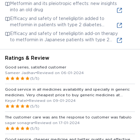
Metformin and its pleiotropic effects: new insights
into an old drug
Efficacy and safety of teneligliptin added to
metformin in patients with type 2 diabetes
mellitus: A meta-analysis
Efficacy and safety of teneligliptin add-on therapy
to metformin in Japanese patients with type 2
diabetes: a 52-week, open-label, multicenter study
Ratings & Review
Good series, satisfied customer
Sameer Jadhav
•
Reviewd on 06-01-2024
(5/5)
Good service in all medicines availability and specially in generic
medicines. Very cheapest price to buy generic medicines at
naroda area. saving money. Thank you medkart
Keyur Patel
•
Reviewd on 09-01-2024
(5/5)
The customer care was ans the response to customer was fabulo
sagar sonagra
•
Reviewd on 17-01-2024
(5/5)
Good service, cheaper medicine and better quality and effective.