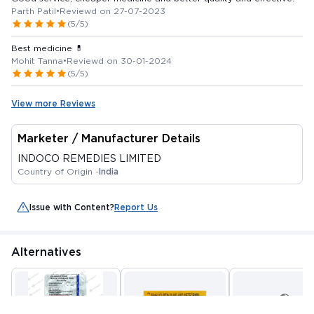
Parth Patil
•
Reviewd on 27-07-2023
(5/5)
Best medicine 💊
Mohit Tanna
•
Reviewd on 30-01-2024
(5/5)
View more Reviews
Marketer / Manufacturer Details
INDOCO REMEDIES LIMITED
Country of Origin -
India
Issue with Content?
Report Us
Alternatives