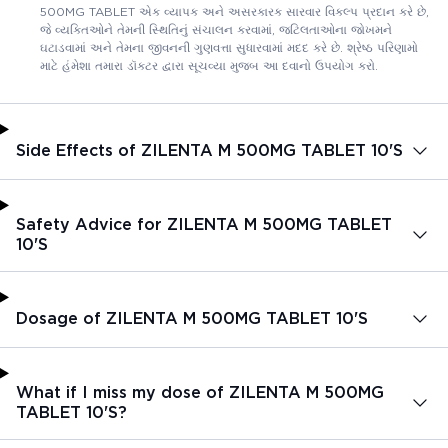
500MG TABLET એક વ્યાપક અને અસરકારક સારવાર વિકલ્પ પ્રદાન કરે છે,
જે વ્યક્તિઓને તેમની સ્થિતિનું સંચાલન કરવામાં, જટિલતાઓના જોખમને
ઘટાડવામાં અને તેમના જીવનની ગુણવત્તા સુધારવામાં મદદ કરે છે. શ્રેષ્ઠ પરિણામો
માટે હંમેશા તમારા ડૉક્ટર દ્વારા સૂચવ્યા મુજબ આ દવાનો ઉપયોગ કરો.
Side Effects of ZILENTA M 500MG TABLET 10'S
Safety Advice for ZILENTA M 500MG TABLET
10'S
Dosage of ZILENTA M 500MG TABLET 10'S
What if I miss my dose of ZILENTA M 500MG
TABLET 10'S?