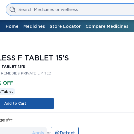
Search Medicines or wellness
Home
Medicines
Store Locator
Compare Medicines
ESS F TABLET 15'S
 TABLET 15'S
REMEDIES PRIVATE LIMITED
% OFF
/
Tablet
Add to Cart
तक होगा
Apply
or
Detect