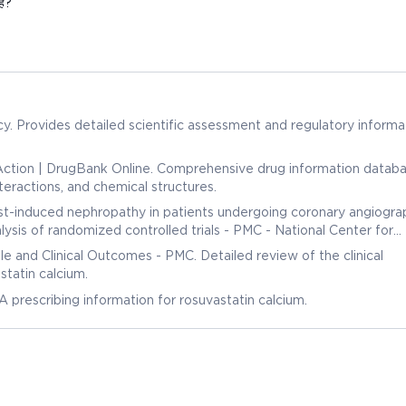
है?
mation
Comprehensive drug information database
teractions, and chemical structures.
ast-induced nephropathy in patients undergoing coronary angiogra
ysis of randomized controlled trials - PMC - National Center for
uating the efficacy of rosuvastatin.
e and Clinical Outcomes - PMC. Detailed review of the clinical
tatin calcium.
prescribing information for rosuvastatin calcium.