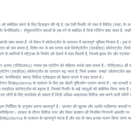
ो संबोधित करने के लिए डिज़ाइन की गई है, एक ऐसी स्थिति जो रक्त में लिपिड (वसा) के अस
न और फेनोफिब्रेट। रोसुवास्टेटिन दवाओं के एक वर्ग से संबंधित है जिसे स्टैटिन कहा जाता है, जब
े काम करता है, जो लिवर में कोलेस्ट्रॉल के उत्पादन में महत्वपूर्ण भूमिका निभाता है। इस ए
ी मात्रा को कम करता है, विशेष रूप से कम घनत्व वाले लिपोप्रोटीन (एलडीएल) कोलेस्ट्रॉल, जिस
 से धमनियों में पट्टिका के निर्माण को रोकने में मदद मिलती है, जिससे हृदय रोग और स्ट्रो
 रिसेप्टर अल्फा (पीपीएआरα) नामक एक प्रोटीन को सक्रिय करके काम करता है। पीपीएआरα की 
प्रोटीन (एचडीएल) कोलेस्ट्रॉल का उत्पादन बढ़ जाता है, जिसे अक्सर 'अच्छा' कोलेस्ट्रॉल कह
, फेनोफिब्रेट समग्र लिपिड प्रोफ़ाइल को बेहतर बनाने में मदद करता है।
ंयोजन डिस्lipidemia के प्रबंधन के लिए एक दोहरी दृष्टिकोण प्रदान करता है। यह प्रभावी र
एचडीएल कोलेस्ट्रॉल को बढ़ाता है, जिससे स्थिति के कई पहलुओं को संबोधित किया जाता है
 या उन लोगों के लिए फायदेमंद हो सकता है जिन्हें अधिक आक्रामक लिपिड-कम करने वाली थेरेपी 
्वारा निर्देशित के अनुसार करना महत्वपूर्ण है। उपचार की खुराक और अवधि व्यक्तिगत कारकों पर
्रतिक्रिया। उपचार के दौरान लिपिड स्तर और लिवर फ़ंक्शन की नियमित निगरानी आमतौर पर
 डिस्lipidemia के प्रबंधन के महत्वपूर्ण घटक हैं और दवा के साथ इनका पालन किया जाना च