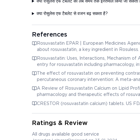
क्या रोसुलेस एफ टैबलेट को लंबे समय तक इस्तेमाल किया जा सकता 
क्या रोसुलेस एफ टैबलेट से वजन बढ़ सकता है?
References
Rosuvastatin EPAR | European Medicines Agency. Provides detailed scientific assessment and regulatory infor
about rosuvastatin, a key ingredient in Rosuless.
Rosuvastatin: Uses, Interactions, Mechanism of Action | DrugBank Online. 
entry for rosuvastatin including pharmacology, in
The effect of rosuvastatin on preventing contr
percutaneous coronary intervention: A meta-anal
Biotechnology Information. Research article eval
A Review of Rosuvastatin Calcium on Lipid Profil
pharmacology and therapeutic effects of rosuvas
CRESTOR (rosuvastatin calcium) tablets. US FDA 
Ratings & Review
All drugs available good service
Jayvadan Lalpara
•
Reviewed on 23-01-2024