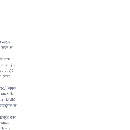
जब आहार
त करने के
रके काम
कम करता है।
दय के दौरे
ें जाना
ीएआरα) नामक
िपोप्रोटीन
एल गतिविधि
ेस्ट्रॉल के
ाइब्रेट रक्त
व्यापक
ट 15'एस