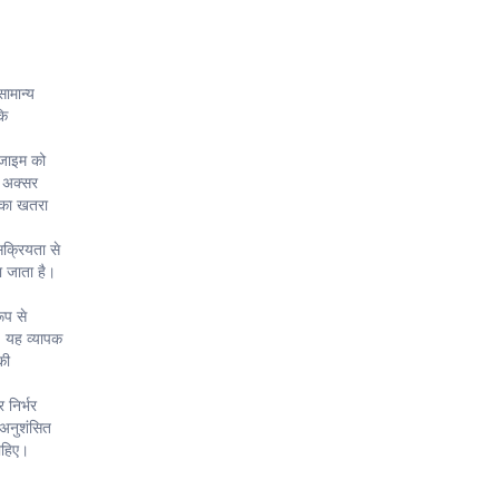
ामान्य
कि
ंजाइम को
े अक्सर
क का खतरा
सक्रियता से
ा जाता है।
ूप से
। यह व्यापक
की
 निर्भर
 अनुशंसित
ाहिए।