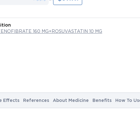
ition
FENOFIBRATE 160 MG+ROSUVASTATIN 10 MG
e Effects
References
About Medicine
Benefits
How To Us