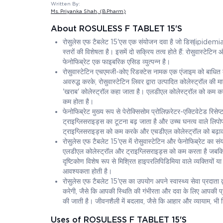
Written By:
Ms. Priyanka Shah
, (B.Pharm)
About ROSULESS F TABLET 15'S
रोसुलेस एफ टैबलेट 15'एस एक संयोजन दवा है जो डिस्lipidemia क
स्तरों की विशेषता है। इसमें दो सक्रिय तत्व होते हैं: रोसुवास्टेटि
फेनोफिब्रेट एक फाइबरिक एसिड व्युत्पन्न है।
रोसुवास्टेटिन एचएमजी-कोए रिडक्टेस नामक एक एंजाइम को बाधित करक
अवरुद्ध करके, रोसुवास्टेटिन लिवर द्वारा उत्पादित कोलेस्ट्रॉल क
'खराब' कोलेस्ट्रॉल कहा जाता है। एलडीएल कोलेस्ट्रॉल को कम करने
कम होता है।
फेनोफिब्रेट मुख्य रूप से पेरोक्सिसोम प्रोलिफ़रेटर-एक्टिवेटेड
ट्राइग्लिसराइड्स का टूटना बढ़ जाता है और उच्च घनत्व वाले लिपो
ट्राइग्लिसराइड्स को कम करके और एचडीएल कोलेस्ट्रॉल को बढ़ाकर
रोसुलेस एफ टैबलेट 15'एस में रोसुवास्टेटिन और फेनोफिब्रेट का स
एलडीएल कोलेस्ट्रॉल और ट्राइग्लिसराइड्स को कम करता है जबकि 
दृष्टिकोण विशेष रूप से मिश्रित हाइपरलिपिडिमिया वाले व्यक्तियों
आवश्यकता होती है।
रोसुलेस एफ टैबलेट 15'एस का उपयोग अपने स्वास्थ्य सेवा प्रदाता द
करेगी, जैसे कि आपकी स्थिति की गंभीरता और दवा के लिए आपकी प
की जाती है। जीवनशैली में बदलाव, जैसे कि आहार और व्यायाम, भी
Uses of ROSULESS F TABLET 15'S