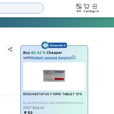
हिन्दी
Cart
Sign in
Buy
82.42 %
Cheaper
with
Medkart-assured Generics
ROSUVASTATUS F 10MG TABLET 10'S
by AKUMS DRUGS AND PHARMACEUTICALS
LIMITED
MRP
₹114.47
₹ 52