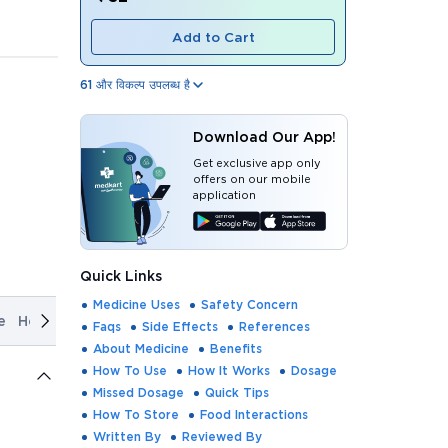
Add to Cart
61
और विकल्प उपलब्ध है
Download Our App!
Get exclusive app only
offers on our mobile
application
Quick Links
Medicine Uses
Safety Concern
e
How It Works
Dosage
Missed Dosage
Quick Tips
How T
Faqs
Side Effects
References
About Medicine
Benefits
How To Use
How It Works
Dosage
Missed Dosage
Quick Tips
How To Store
Food Interactions
Written By
Reviewed By