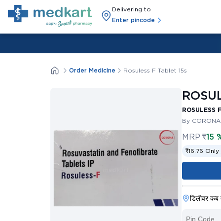
Delivering to
Enter pincode
Order Medicine
Rosuless F Tablet 15s
ROSUL
ROSULESS F
By CORONA 
MRP
₹
15 
₹16.76 Only 
डिलीवर कब 