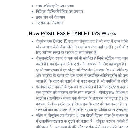
उच्च कोलेस्ट्रॉल का उपचार
मिश्रित डिस्लिपिडेमिया का उपचार
हृदय रोग की रोकथाम
स्ट्रोक की रोकथाम
How ROSULESS F TABLET 15'S Works
रोसुलेस एफ टैबलेट 15'एस एक संयुक्त दवा है जो रक्त में उच्च क
और व्यायाम जैसे जीवनशैली में बदलाव पर्याप्त नहीं रहे हैं। इसमें दो
लिए विभिन्न तंत्रों के माध्यम से काम करता है।
रोसुवास्टेटिन दवाओं के एक वर्ग से संबंधित है जिसे स्टैटिन कहा
करते हैं। यह एंजाइम कोलेस्ट्रॉल के उत्पादन के लिए महत्वपूर्ण है
इससे रक्तप्रवाह में एलडीएल-कोलेस्ट्रॉल (अक्सर 'खराब' कोलेस्ट्रॉल 
और स्ट्रोक के खतरे को कम करने में एलडीएल-कोलेस्ट्रॉल को कम कर
जाता है) के स्तर को बढ़ाने में भी मदद करता है, जो धमनियों से कोल
फेनोफाइब्रेट दवाओं के एक वर्ग से संबंधित है जिसे फाइब्रेट्स कह
एक प्रोटीन को सक्रिय करके काम करता है। पीपीएआरα विभिन्न ऊतको
लाइपेस (एलपीएल) नामक एक एंजाइम के उत्पादन को बढ़ाता है। एलपी
बढ़ाकर, फेनोफाइब्रेट ट्राइग्लिसराइड के स्तर को कम करता है। इ
स्तर को कम कर सकता है, हालांकि इसका प्राथमिक ध्यान ट्राइग्ल
संक्षेप में, रोसुलेस एफ टैबलेट 15'एस दोहरी क्रिया तंत्र के माध्य
में ट्राइग्लिसराइड्स के टूटने को बढ़ाता है। संयुक्त प्रभाव अके
दृष्टिकोण है। यह हृदय के दौरे और स्ट्रोक जैसी हृदय संबंधी घटन