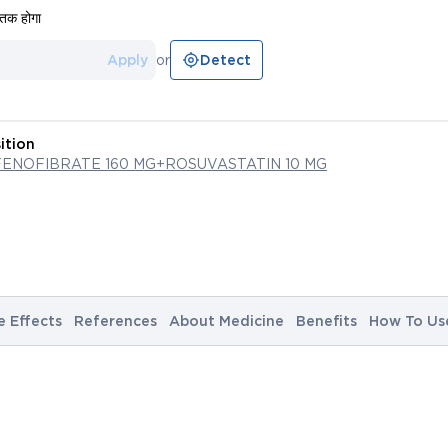
तक होगा
Apply
or
Detect
ition
FENOFIBRATE 160 MG+ROSUVASTATIN 10 MG
e Effects
References
About Medicine
Benefits
How To Us