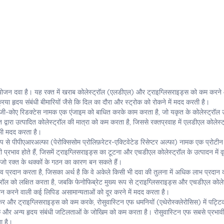
संयोजन दवा है। यह रक्त में खराब कोलेस्ट्रॉल (एलडीएल) और ट्राइग्लिसराइड्स को कम करने
रिया हृदय संबंधी बीमारियों जैसे कि दिल का दौरा और स्ट्रोक को रोकने में मदद करती है।
चएमजी-कोए रिडक्टेस नामक एक एंजाइम को बाधित करके काम करता है, जो यकृत के कोलेस्ट्रॉल 
त द्वारा उत्पादित कोलेस्ट्रॉल की मात्रा को कम करता है, जिससे रक्तप्रवाह में एलडीएल कोलेस्
 भी मदद करता है।
 रूप से पीपीएआरअल्फा (पेरोक्सिसोम प्रोलिफ़रेटर-एक्टिवेटेड रिसेप्टर अल्फा) नामक एक प्रोटी
ाव होते हैं, जिसमें ट्राइग्लिसराइड्स का टूटना और एचडीएल कोलेस्ट्रॉल के उत्पादन में वृद
है जो रक्त के थक्कों के गठन का कारण बन सकते हैं।
व प्रदान करता है, जिसका अर्थ है कि वे अकेले किसी भी दवा की तुलना में अधिक लाभ प्रदान 
्रॉल को लक्षित करता है, जबकि फेनोफिब्रेट मुख्य रूप से ट्राइग्लिसराइड्स और एचडीएल कोले
गदान करने वाली कई लिपिड असामान्यताओं को दूर करने में मदद करता है।
और ट्राइग्लिसराइड्स को कम करके, रोसुवास्टिन एफ धमनियों (एथेरोस्क्लेरोसिस) में पट्टिका
ट्रोक और अन्य हृदय संबंधी जटिलताओं के जोखिम को कम करता है। रोसुवास्टिन एफ सबसे प्रभाव
ा है।