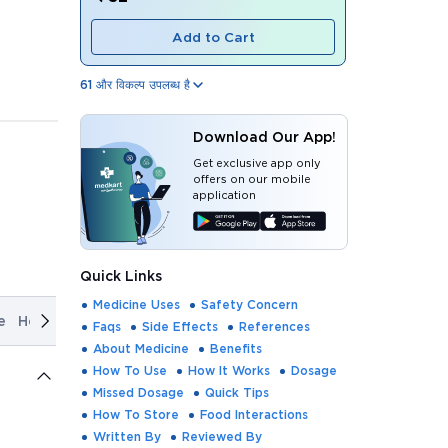
Add to Cart
61
और विकल्प उपलब्ध है
Download Our App!
Get exclusive app only
offers on our mobile
application
Quick Links
Medicine Uses
Safety Concern
e
How It Works
Dosage
Missed Dosage
Quick Tips
How T
Faqs
Side Effects
References
About Medicine
Benefits
How To Use
How It Works
Dosage
Missed Dosage
Quick Tips
How To Store
Food Interactions
Written By
Reviewed By