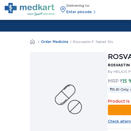
Delivering to
Enter pincode
Order Medicine
Rosvastin F Tablet 10s
ROSVA
ROSVASTIN 
By HELIOS 
MRP
₹
15 
₹15.81 Only 
Product Is
Check altern