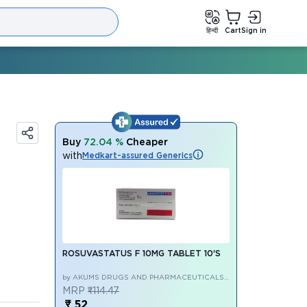
हिन्दी
Cart
Sign in
Buy
72.04 %
Cheaper
with
Medkart-assured Generics
ROSUVASTATUS F 10MG TABLET 10'S
by AKUMS DRUGS AND PHARMACEUTICALS
LIMITED
MRP
₹114.47
₹ 52