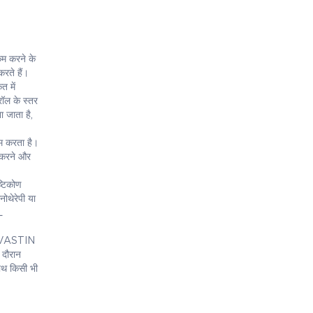
कम करने के
रते हैं।
त में
रॉल के स्तर
ा जाता है,
ाम करता है।
म करने और
्टिकोण
ोथेरेपी या
L
 ROSVASTIN
 दौरान
ाथ किसी भी