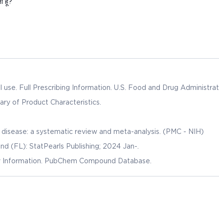
 हूं?
 use. Full Prescribing Information. U.S. Food and Drug Administrat
 of Product Characteristics.
Rosuvastatin in the prevention of cardiovascular disease: a systematic review and meta-analysis. (PMC - NIH)
and (FL): StatPearls Publishing; 2024 Jan-.
ogy Information. PubChem Compound Database.