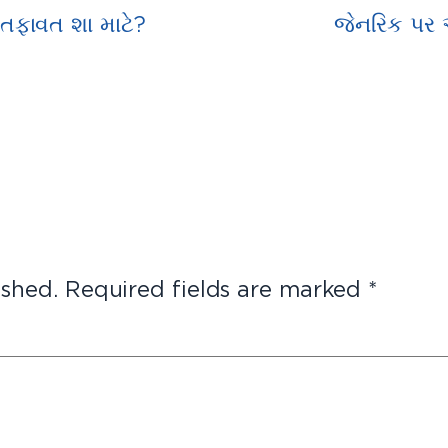
 તફાવત શા માટે?
જેનરિક પર આ
ished.
Required fields are marked
*