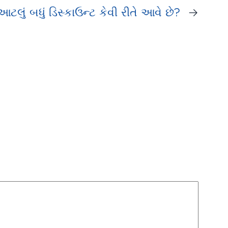
ટલું બધું ડિસ્કાઉન્ટ કેવી રીતે આવે છે?
→