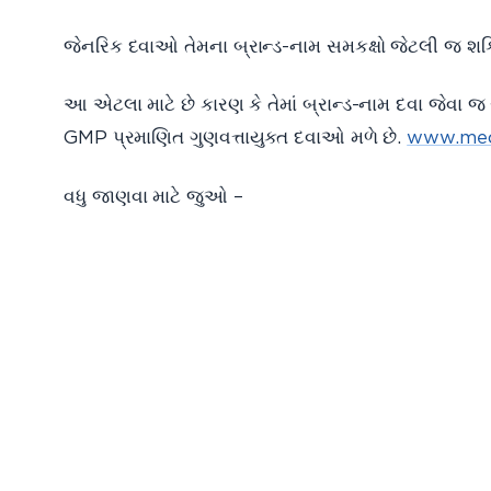
જેનરિક દવાઓ તેમના બ્રાન્ડ
આ એટલા માટે છે કારણ કે તેમાં બ્રાન્ડ-નામ દવા જેવા જ
GMP પ્રમાણિત ગુણવત્તાયુક્ત દવાઓ મળે છે.
www.med
વધુ જાણવા માટે જુઓ – htt