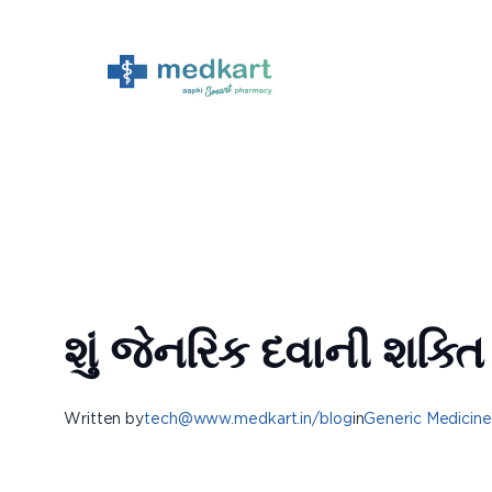
Skip
to
content
શું જેનરિક દવાની શક્ત
Written by
tech@www.medkart.in/blog
in
Generic Medicine