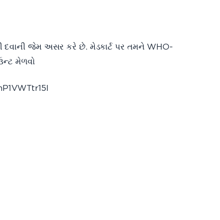
 છે.
મની દવાની જેમ અસર કરે છે. મેડકાર્ટ પર તમને WHO-
ન્ટ મેળવો
WTtr15I