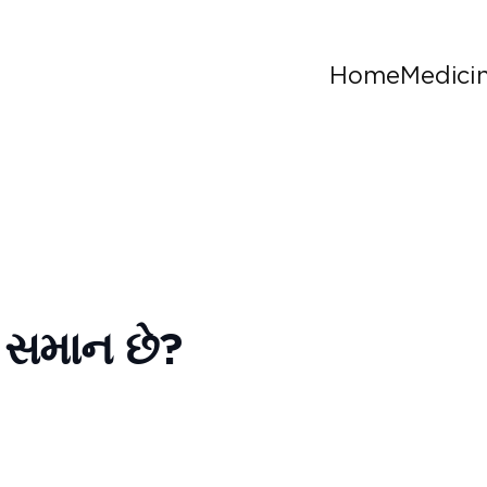
Home
Medici
િ સમાન છે?