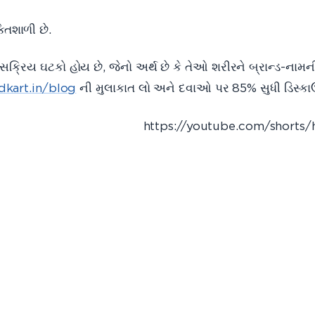
-નામ સમકક્ષો જેટલી જ શક્તિશાળી
 સક્રિય ઘટકો હોય છે, જેનો અર્થ છે કે તેઓ શરીરને બ્રાન્ડ-ના
kart.in/blog
ની મુલાકાત લો અને દવાઓ પર 85% સુધી ડિસ્કાઉ
ps://youtube.com/shorts/hP1V