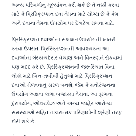
અન્ય પરિબળોનું મૂલ્યાંકન કરી શકે છે તે નક્કી કરવા
માટે કે પ્રિસ્ક્રિપ્શન દવા તેમના માટે યોગ્ય છે કે કેમ
અને દવાના તેમના ઉપયોગ પર દેખરેખ રાખવા માટે.
પ્રિસ્ક્રિપ્શન દવાઓના સલામત ઉપયોગની ખાતરી
કરવા ઉપરાંત, પ્રિસ્ક્રિપ્શનની આવશ્યકતા આ
દવાઓના ગેરકાયદેસર વેચાણ અને વિતરણને રોકવામાં
પણ મદદ કરે છે. પ્રિસ્ક્રિપ્શનની જરૂરિયાત વિના,
લોકો માટે બિન-તબીબી હેતુઓ માટે પ્રિસ્ક્રિપ્શન
દવાઓ મેળવવાનું સરળ બનશે, જેમ કે મનોરંજનના
ઉપયોગ અથવા કાળા બજારમાં વેચવા. આ ડ્રગના
દુરુપયોગ, ઓવરડોઝ અને અન્ય જાહેર આરોગ્ય
સમસ્યાઓ સહિત નકારાત્મક પરિણામોની શ્રેણી તરફ
દોરી શકે છે.