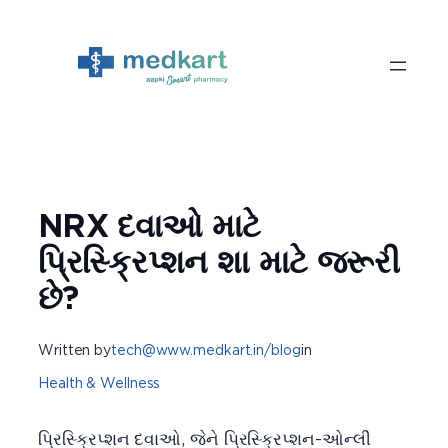
Skip
to
content
NRX દવાઓ માટે
પ્રિસ્ક્રિપ્શન શા માટે જરૂરી
છે?
Written by
tech@www.medkart.in/blog
in
Health & Wellness
પ્રિસ્ક્રિપ્શન દવાઓ, જેને પ્રિસ્ક્રિપ્શન-ઓન્લી