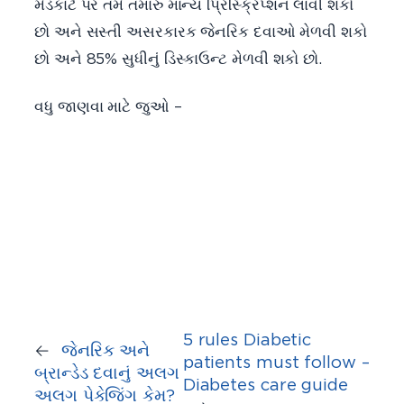
મેડકાર્ટ પર તમે તમારું માન્ય પ્રિસ્ક્રિપ્શન લાવી શકો
છો અને સસ્તી અસરકારક જેનરિક દવાઓ મેળવી શકો
છો અને 85% સુધીનું ડિસ્કાઉન્ટ મેળવી શકો છો.
વધુ જાણવા માટે જુઓ –
5 rules Diabetic
←
જેનરિક અને
patients must follow –
બ્રાન્ડેડ દવાનું અલગ
Diabetes care guide
અલગ પેકેજિંગ કેમ?