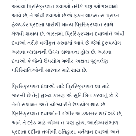
અથવા પ્રિસ્ક્રિપ્શન દવાઓ તરીકે પણ ઓળખવામાં
આવે છે, તે એવી દવાઓ છે જે ફક્ત લાઇસન્સ પ્રાપ્ત
હેલ્થકેર પ્રદાતા પાસેથી માન્ય પ્રિસ્ક્રિપ્શન સાથે
મેળવી શકાય છે. ભારતમાં, પ્રિસ્ક્રિપ્શન દવાઓને એવી
દવાઓ તરીકે વર્ગીકૃત કરવામાં આવે છે જેમાં દુરુપયોગ
અથવા વ્યસનની ઉચ્ચ સંભાવના હોય છે, અથવા
દવાઓ કે જેનો ઉપયોગ ગંભીર અથવા જીવલેણ
પરિસ્થિતિઓની સારવાર માટે થાય છે.
પ્રિસ્ક્રિપ્શન દવાઓ માટે પ્રિસ્ક્રિપ્શન શા માટે
જરૂરી છે તેનું મુખ્ય કારણ એ સુનિશ્ચિત કરવાનું છે કે
તેનો સલામત અને યોગ્ય રીતે ઉપયોગ થાય છે.
પ્રિસ્ક્રિપ્શન દવાઓની ગંભીર આડઅસર થઈ શકે છે,
અને તે દરેક માટે યોગ્ય ન પણ હોય. આરોગ્યસંભાળ
પ્રદાતા દર્દીના તબીબી ઇતિહાસ, વર્તમાન દવાઓ અને